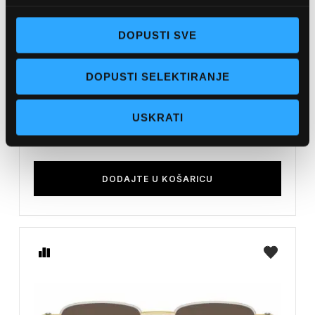
DOPUSTI SVE
DOPUSTI SELEKTIRANJE
BOTTEGA VENETA
SUNČANE NAOČALE BOTTEGA
USKRATI
VENETA BV1281S 001 99
420,00 EUR
DODAJTE U KOŠARICU
Usporedite
na
listu
želja