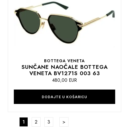
listu
želja
BOTTEGA VENETA
SUNČANE NAOČALE BOTTEGA
VENETA BV1271S 003 63
480,00 EUR
DODAJTE U KOŠARICU
Stranica
Trenutno pregledavate stranicu
Stranica
Stranica
Stranica
Nastavite na podatke za plaćanj
1
2
3