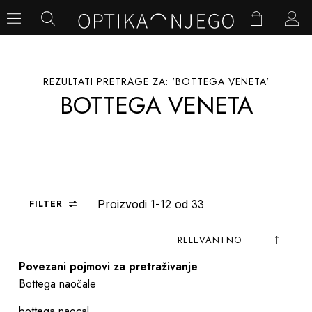
REZULTATI PRETRAGE ZA: 'BOTTEGA VENETA'
BOTTEGA VENETA
1
12
33
FILTER
Proizvodi
-
od
Postav
Sortiraj
Povezani pojmovi za pretraživanje
abece
prema
Bottega naočale
bottega naocal