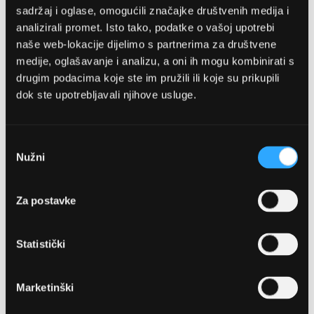
sadržaj i oglase, omogućili značajke društvenih medija i
analizirali promet. Isto tako, podatke o vašoj upotrebi
naše web-lokacije dijelimo s partnerima za društvene
medije, oglašavanje i analizu, a oni ih mogu kombinirati s
BOTTEGA VENETA
drugim podacima koje ste im pružili ili koje su prikupili
SUNČANE NAOČALE BOTTEGA
dok ste upotrebljavali njihove usluge.
VENETA BV1305 002 64
480,00 EUR
Odabir
Nužni
pristanka
DODAJTE U KOŠARICU
Za postavke
Usporedite
Statistički
na
listu
želja
Marketinški