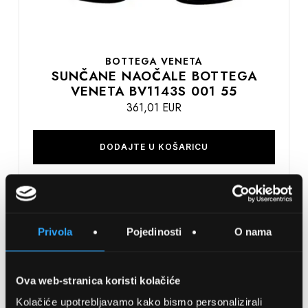
BOTTEGA VENETA
SUNČANE NAOČALE BOTTEGA
VENETA BV1143S 001 55
361,01 EUR
DODAJTE U KOŠARICU
Usporedite
Privola
Pojedinosti
O nama
na
listu
želja
Ova web-stranica koristi kolačiće
Kolačiće upotrebljavamo kako bismo personalizirali