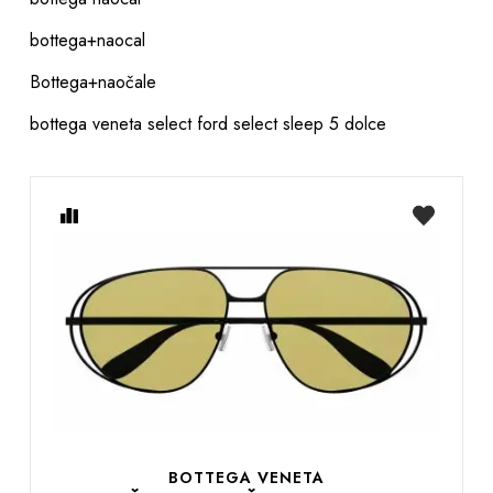
bottega+naocal
Bottega+naočale
bottega veneta select ford select sleep 5 dolce
Usporedite
na
listu
želja
BOTTEGA VENETA