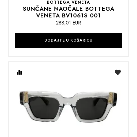
BOTTEGA VENETA
SUNČANE NAOČALE BOTTEGA
VENETA BV1061S 001
288,01 EUR
DODAJTE U KOŠARICU
Usporedite
na
listu
želja