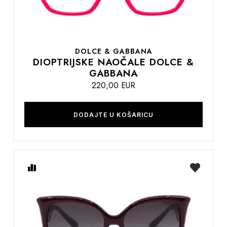
DOLCE & GABBANA
DIOPTRIJSKE NAOČALE DOLCE &
GABBANA
220,00 EUR
DODAJTE U KOŠARICU
Usporedite
na
listu
želja