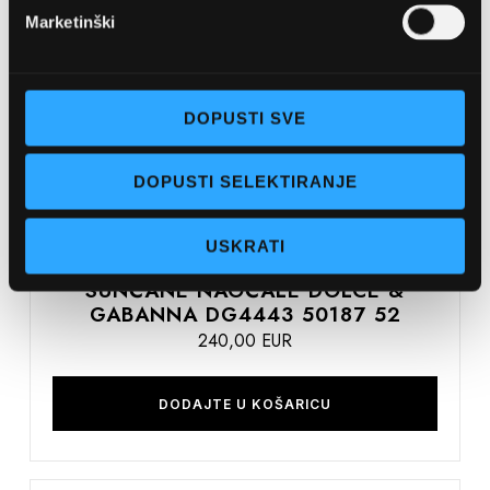
Usporedite
Marketinški
na
listu
želja
DOPUSTI SVE
DOPUSTI SELEKTIRANJE
USKRATI
DOLCE & GABBANA
SUNČANE NAOČALE DOLCE &
GABANNA DG4443 50187 52
240,00 EUR
DODAJTE U KOŠARICU