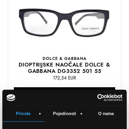
listu
želja
DOLCE & GABBANA
DIOPTRIJSKE NAOČALE DOLCE &
GABBANA DG3352 501 55
172,54 EUR
DODAJTE U KOŠARICU
Privola
Pojedinosti
O nama
Usporedite