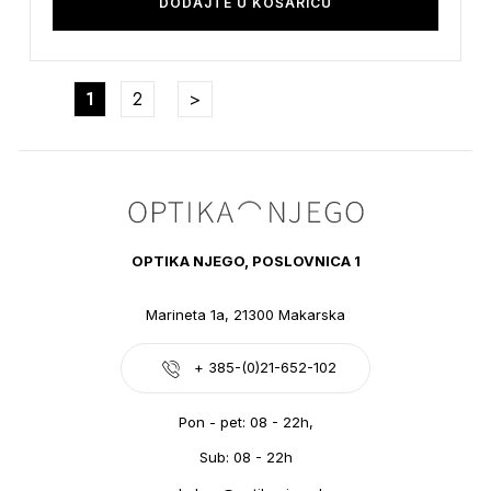
DODAJTE U KOŠARICU
Stranica
Trenutno pregledavate stranicu
Stranica
Stranica
Nastavite na podatke za plaćanje
1
2
OPTIKA NJEGO, POSLOVNICA 1
Marineta 1a, 21300 Makarska
+ 385-(0)21-652-102
Pon - pet: 08 - 22h,
Sub: 08 - 22h