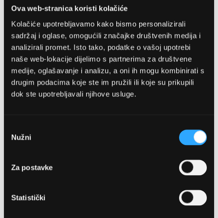
na
Ova web-stranica koristi kolačiće
listu
Kolačiće upotrebljavamo kako bismo personalizirali
želja
sadržaj i oglase, omogućili značajke društvenih medija i
analizirali promet. Isto tako, podatke o vašoj upotrebi
naše web-lokacije dijelimo s partnerima za društvene
medije, oglašavanje i analizu, a oni ih mogu kombinirati s
drugim podacima koje ste im pružili ili koje su prikupili
dok ste upotrebljavali njihove usluge.
DOLCE & GABBANA
DIOPTRIJSKE NAOČALE DOLCE &
Odabir
GABBANA DG3352 502 55
Nužni
pristanka
172,54 EUR
Za postavke
DODAJTE U KOŠARICU
Statistički