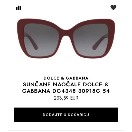
Usporedite
na
listu
želja
DOLCE & GABBANA
SUNČANE NAOČALE DOLCE &
GABBANA DG4348 30918G 54
233,59 EUR
DODAJTE U KOŠARICU