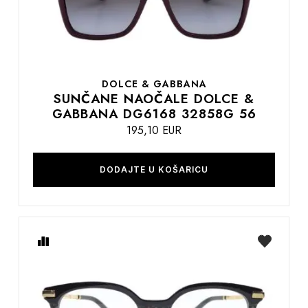
DOLCE & GABBANA
SUNČANE NAOČALE DOLCE &
GABBANA DG6168 32858G 56
195,10 EUR
DODAJTE U KOŠARICU
Usporedite
na
listu
želja