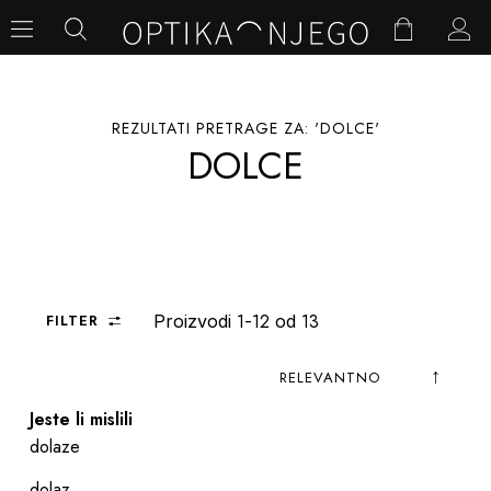
REZULTATI PRETRAGE ZA: 'DOLCE'
DOLCE
1
12
13
FILTER
Proizvodi
-
od
Postav
Sortiraj
Jeste li mislili
abece
prema
dolaze
dolaz