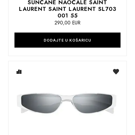
SUNČANE NAOČALE SAINT
LAURENT SAINT LAURENT SL703
001 55
290,00 EUR
DODAJTE U KOŠARICU
Usporedite
na
listu
želja