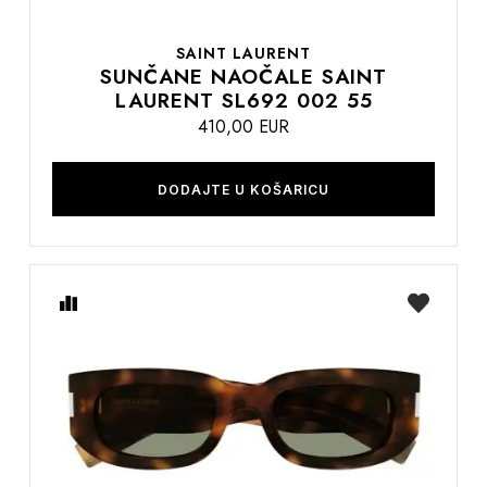
SAINT LAURENT
SUNČANE NAOČALE SAINT
LAURENT SL692 002 55
410,00 EUR
DODAJTE U KOŠARICU
Usporedite
na
listu
želja