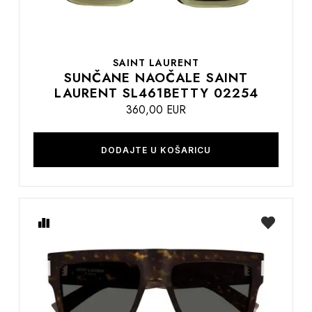
SAINT LAURENT
SUNČANE NAOČALE SAINT
LAURENT SL461BETTY 02254
360,00 EUR
DODAJTE U KOŠARICU
Usporedite
na
listu
želja