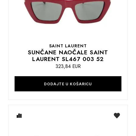
SAINT LAURENT
SUNČANE NAOČALE SAINT
LAURENT SL467 003 52
323,84 EUR
DODAJTE U KOŠARICU
Usporedite
na
listu