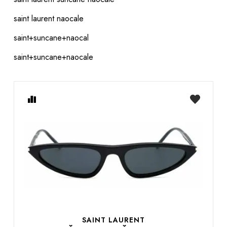
saint laurent naocale
saint+suncane+naocal
saint+suncane+naocale
Usporedite
na
listu
želja
SAINT LAURENT