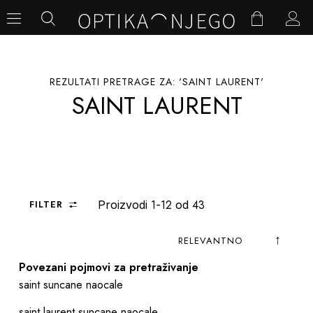
REZULTATI PRETRAGE ZA: 'SAINT LAURENT'
SAINT LAURENT
1
12
43
FILTER
Proizvodi
-
od
Postav
Sortiraj
Povezani pojmovi za pretraživanje
abece
prema
saint suncane naocale
saint laurent suncane naocale