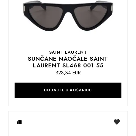
želja
SAINT LAURENT
SUNČANE NAOČALE SAINT
LAURENT SL468 001 55
323,84 EUR
DODAJTE U KOŠARICU
Usporedite
na