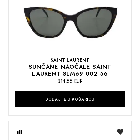
listu
želja
SAINT LAURENT
SUNČANE NAOČALE SAINT
LAURENT SLM69 002 56
314,55 EUR
DODAJTE U KOŠARICU
Usporedite
na