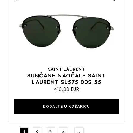
na
listu
želja
SAINT LAURENT
SUNČANE NAOČALE SAINT
LAURENT SL575 002 55
410,00 EUR
DODAJTE U KOŠARICU
Stranica
Trenutno pregledavate stranicu
Stranica
Stranica
Stranica
Stranica
Nastavite na podatke za p
1
2
3
4