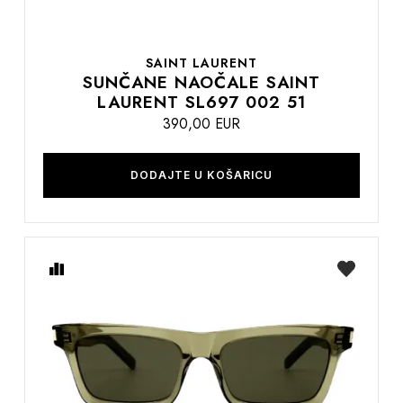
SAINT LAURENT
SUNČANE NAOČALE SAINT
LAURENT SL697 002 51
390,00 EUR
DODAJTE U KOŠARICU
Usporedite
na
listu
želja