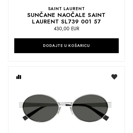
SAINT LAURENT
SUNČANE NAOČALE SAINT
LAURENT SL739 001 57
430,00 EUR
DODAJTE U KOŠARICU
Usporedite
na
listu
želja