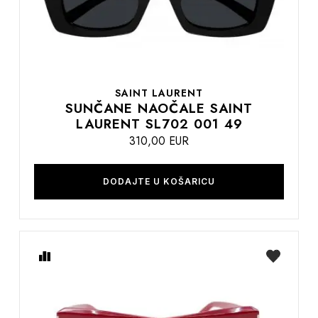
SAINT LAURENT
SUNČANE NAOČALE SAINT
LAURENT SL702 001 49
310,00 EUR
DODAJTE U KOŠARICU
Usporedite
na
listu
želja