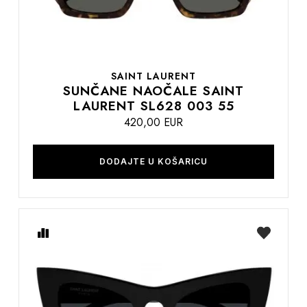
SAINT LAURENT
SUNČANE NAOČALE SAINT
LAURENT SL628 003 55
420,00 EUR
DODAJTE U KOŠARICU
Usporedite
na
listu
želja