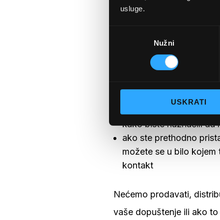
koje pružite tijekom posje
usluge.
Trebate biti oprezni i pogl
Odabir
Nužni
pristanka
Kontrola vaših os
Možete odlučiti ograničiti 
USKRATI
kad god se od vas zatraž
kako biste naznačili da 
ako ste prethodno prist
možete se u bilo kojem t
kontakt
Nećemo prodavati, distrib
vaše dopuštenje ili ako t