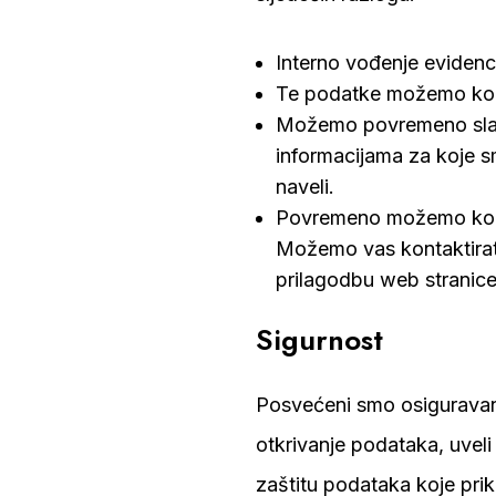
Interno vođenje evidenci
Te podatke možemo koris
Možemo povremeno slati
informacijama za koje s
naveli.
Povremeno možemo koristi
Možemo vas kontaktirati
prilagodbu web stranice
Sigurnost
Posvećeni smo osiguravanju
otkrivanje podataka, uveli
zaštitu podataka koje pri