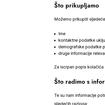
Što prikupljamo
Možemo prikupiti sljedeć
Ime
kontaktne podatke uklju
demografske podatke pop
druge informacije releva
Za iscrpan popis kolačića
Što radimo s info
Te su nam informacije pot
sljedećih razloga: