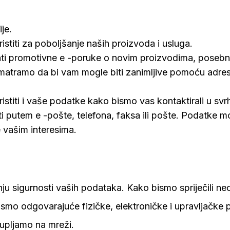
je.
titi za poboljšanje naših proizvoda i usluga.
 promotivne e -poruke o novim proizvodima, posebn
matramo da bi vam mogle biti zanimljive pomoću adres
ti i vaše podatke kako bismo vas kontaktirali u svrhu 
 putem e -pošte, telefona, faksa ili pošte. Podatke mo
 vašim interesima.
 sigurnosti vaših podataka. Kako bismo spriječili neovl
 smo odgovarajuće fizičke, elektroničke i upravljačke 
kupljamo na mreži.