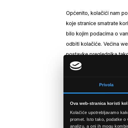
Općenito, kolačići nam 
koje stranice smatrate kori
bilo kojim podacima o vama
odbiti kolačiće. Većina we
postavke preglednika tako 
web stranicu.
Veze na druge we
Privola
Naša web stranica može sa
Ova web-stranica koristi kol
upotrijebili ove veze za 
Kolačiće upotrebljavamo kako 
tom drugom web lokacijom.
promet. Isto tako, podatke o 
analizu, a oni ih mogu kombini