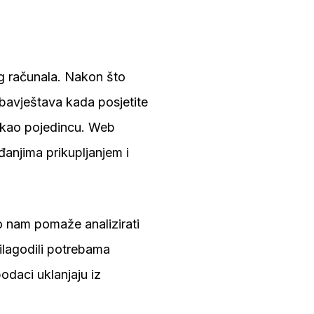
eg računala. Nakon što
obavještava kada posjetite
 kao pojedincu. Web
đanjima prikupljanjem i
To nam pomaže analizirati
ilagodili potrebama
odaci uklanjaju iz