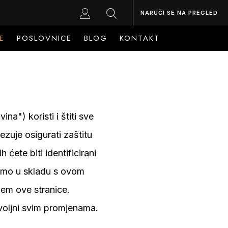
NARUČI SE NA PREGLED
E
POSLOVNICE
BLOG
KONTAKT
a") koristi i štiti sve
zuje osigurati zaštitu
ete biti identificirani
 samo u skladu s ovom
jem ove stranice.
ovoljni svim promjenama.