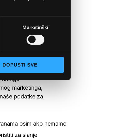
om izjavom o privatnosti.
u web stranicu.
Marketinški
ljedeće načine:
DOPUSTI SVE
koji možete kliknuti
rketinga
avnog marketinga,
i naše podatke za
 stranama osim ako nemamo
stiti za slanje