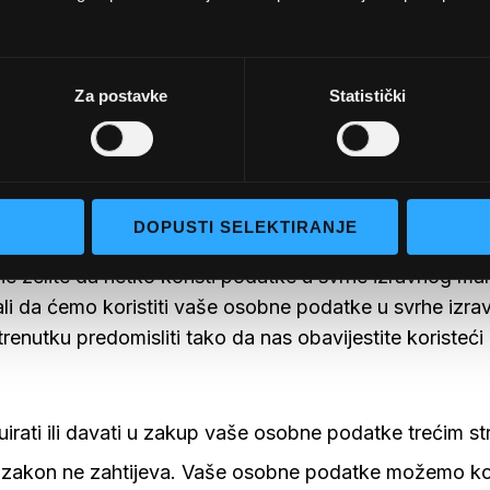
te takvim stranicama, a takve stranice nisu uređene ov
edati izjavu o privatnosti koja se primjenjuje na dotičn
Za postavke
Statistički
obnih podataka
prikupljanje ili korištenje vaših osobnih podataka na s
DOPUSTI SELEKTIRANJE
i da ispunite obrazac na web stranici, potražite okvir 
ne želite da netko koristi podatke u svrhe izravnog ma
ali da ćemo koristiti vaše osobne podatke u svrhe izr
renutku predomisliti tako da nas obavijestite koristeć
uirati ili davati u zakup vaše osobne podatke trećim
o zakon ne zahtijeva. Vaše osobne podatke možemo kori