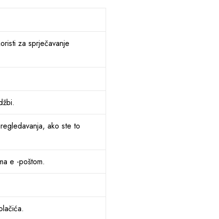
oristi za sprječavanje
džbi.
pregledavanja, ako ste to
ima e -poštom.
olačića.