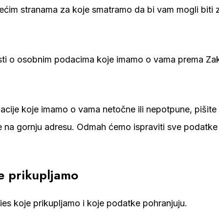
ećim stranama za koje smatramo da bi vam mogli biti z
osti o osobnim podacima koje imamo o vama prema Zak
cije koje imamo o vama netočne ili nepotpune, pišite n
e na gornju adresu. Odmah ćemo ispraviti sve podatke 
je prikupljamo
es koje prikupljamo i koje podatke pohranjuju.