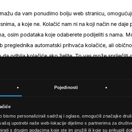
pomažu da vam ponudimo bolju web stranicu, omoguću
snima, a koje ne. Kolačić nam ni na koji način ne daje 
, osim podataka koje odaberete podijeliti s nama. Može
b preglednika automatski prihvaća kolačiće, ali obično
da odbija kolačiće ako želite. To vas može spriječiti d
b stranice
Pojedinosti
državati veze na druge web stranice od interesa. Me
ačiće
napuštanje naše web stranice, imajte na umu da nemam
bismo personalizirali sadržaj i oglase, omogućili značajke društv
 Stoga ne možemo biti odgovorni za zaštitu i privatno
vašoj upotrebi naše web-lokacije dijelimo s partnerima za društv
rati s drugim podacima koje ste im pružili ili koje su prikupili do