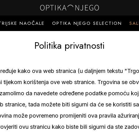
TRIJSKE NAOČALE
OPTIKA NJEGO SELECTION
SAL
Politika privatnosti
ređuje kako ova web stranica (u daljnjem tekstu "Trgovin
 tijekom korištenja ove web stranice. Trgovina se obve
 zamolimo da navedete određene podatke pomoću kojih ć
b stranice, tada možete biti sigurni da će se koristiti
ovina može povremeno promijeniti ova pravila ažuriran
ovjeriti ovu stranicu kako biste bili sigurni da ste zad