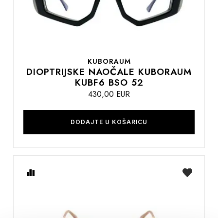
KUBORAUM
DIOPTRIJSKE NAOČALE KUBORAUM
KUBF6 BSO 52
430,00 EUR
DODAJTE U KOŠARICU
Usporedite
na
listu
želja