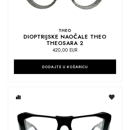
THEO
DIOPTRIJSKE NAOČALE THEO
THEOSARA 2
420,00 EUR
DODAJTE U KOŠARICU
Usporedite
na
listu
želja