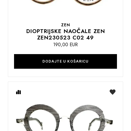
ZEN
DIOPTRIJSKE NAOČALE ZEN
ZEN230523 C02 49
190,00 EUR
DODAJTE U KOŠARICU
Usporedite
na
listu
želja