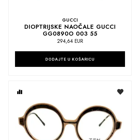
GUCCI
DIOPTRIJSKE NAOČALE GUCCI
GG0890O 003 55
294,64 EUR
DODAJTE U KOŠARICU
Usporedite
na
listu
želja