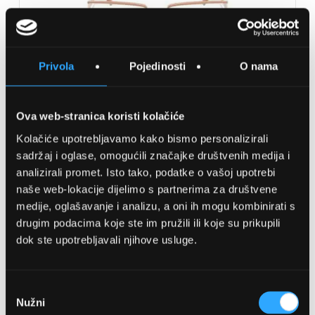
Privola
Pojedinosti
O nama
MAX MARA
DIOPTRIJSKE NAOČALE MAX MARA
Ova web-stranica koristi kolačiće
MM5156B 047 56
Kolačiće upotrebljavamo kako bismo personalizirali
260,00 EUR
sadržaj i oglase, omogućili značajke društvenih medija i
analizirali promet. Isto tako, podatke o vašoj upotrebi
naše web-lokacije dijelimo s partnerima za društvene
DODAJTE U KOŠARICU
medije, oglašavanje i analizu, a oni ih mogu kombinirati s
drugim podacima koje ste im pružili ili koje su prikupili
dok ste upotrebljavali njihove usluge.
Usporedite
na
Odabir
listu
Nužni
pristanka