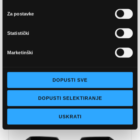
želja
Za postavke
Statistički
WOODYS
Marketinški
DIOPTRIJSKE NAOČALE WOODYS
WOODYSGLEANERS 3
170,00 EUR
DOPUSTI SVE
DODAJTE U KOŠARICU
DOPUSTI SELEKTIRANJE
USKRATI
Usporedite
na
listu