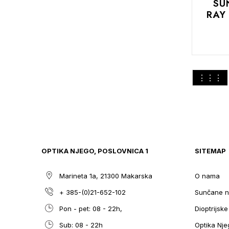
SU
RAY
DODAJTE
Pogledaj
M
U
KOŠARIC
kao
OPTIKA NJEGO, POSLOVNICA 1
SITEMAP
Marineta 1a, 21300 Makarska
O nama
+ 385-(0)21-652-102
Sunčane n
Pon - pet: 08 - 22h,
Dioptrijsk
Sub: 08 - 22h
Optika Nje