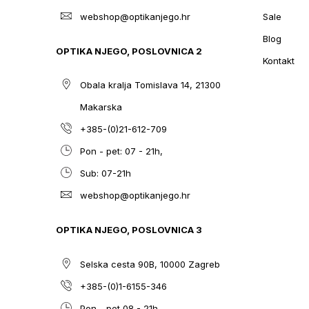
webshop@optikanjego.hr
Sale
Blog
OPTIKA NJEGO, POSLOVNICA 2
Kontakt
Obala kralja Tomislava 14, 21300
Makarska
+385-(0)21-612-709
Pon - pet: 07 - 21h,
Sub: 07-21h
webshop@optikanjego.hr
OPTIKA NJEGO, POSLOVNICA 3
Selska cesta 90B, 10000 Zagreb
+385-(0)1-6155-346
Pon - pet 08 - 21h,