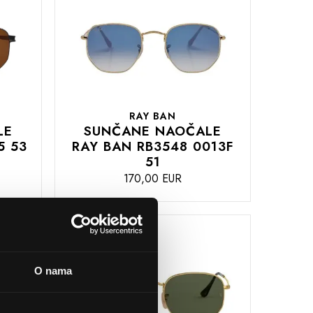
RAY BAN
LE
SUNČANE NAOČALE
5 53
RAY BAN RB3548 0013F
51
170,00 EUR
DODAJTE
U
KOŠARICU
O nama