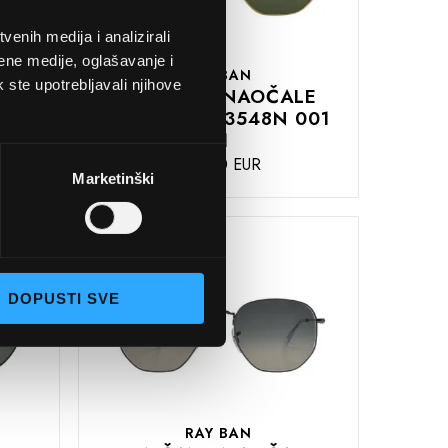
enih medija i analizirali
ene medije, oglašavanje i
RAY BAN
k ste upotrebljavali njihove
LE
SUNČANE NAOČALE
8
RAY BAN RB3548N 001
51
160,00 EUR
Marketinški
DODAJTE
U
KOŠARICU
DOPUSTI SVE
RAY BAN