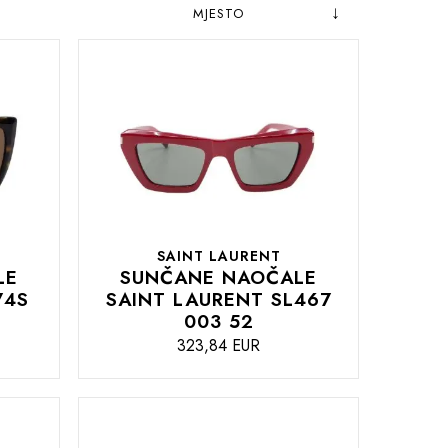
Postavite
Sortiraj
obrnuto
prema
od
abecednog
SAINT LAURENT
LE
SUNČANE NAOČALE
74S
SAINT LAURENT SL467
003 52
323,84 EUR
DODAJTE
U
KOŠARICU