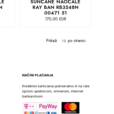
LE
SUNČANE NAOČALE
N
RAY BAN RB3548N
00471 51
170,00 EUR
DODAJTE
U
ćanje
Prikaži
po stranici
KOŠARICU
NAČINI PLAĆANJA
Kreditnim karticama jednokratno ili na rate
općom uplatnicom, virmanom, internet
bankarstvom