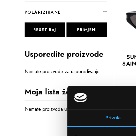
POLARIZIRANE
RESETIRAJ
PRIMJENI
Usporedite proizvode
SU
SAI
Nemate proizvode za uspoređivanje
Moja lista želja
DODAJTE
U
KOŠARIC
Nemate proizvoda u Vašoj listi želja
Privola