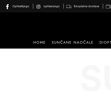
OptikaNjego
optikanjego
Besplatna dostava
HOME
SUNČANE NAOČALE
DIOP
S