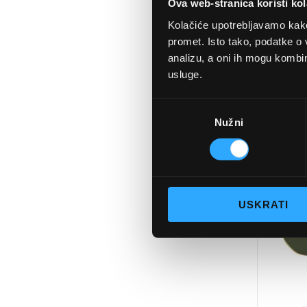
Ova web-stranica koristi kol
Kolačiće upotrebljavamo kako 
promet. Isto tako, podatke o 
analizu, a oni ih mogu kombini
SU
usluge.
RAY
Odabir
Nužni
pristanka
DODAJTE
U
KOŠARIC
USKRATI