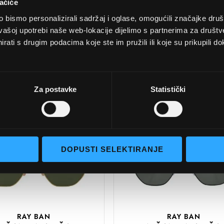
ačiće
bismo personalizirali sadržaj i oglase, omogućili značajke društv
vašoj upotrebi naše web-lokacije dijelimo s partnerima za društv
RAY BAN
RAY BAN
rati s drugim podacima koje ste im pružili ili koje su prikupili do
NČANE NAOČALE
SUNČANE NAOČA
 BAN RB3556N 001
RAY BAN RB395
53
919631 50
160,00 EUR
160,00 EUR
Za postavke
Statistički
DODAJTE
U
U
KOŠARICU
DOPUSTI SELEKTIRANJE
RAY BAN
RAY BAN