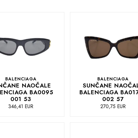
BALENCIAGA
BALENCIAGA
NČANE NAOČALE
SUNČANE NAOČA
LENCIAGA BA0095
BALENCIAGA BA01
001 53
002 57
346,41 EUR
270,75 EUR
DODAJTE
U
U
KOŠARICU