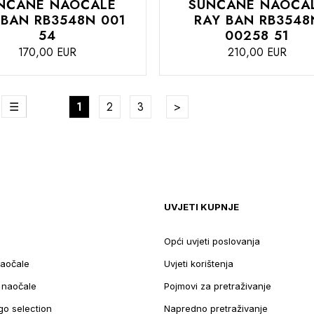
NČANE NAOČALE
SUNČANE NAOČA
 BAN RB3548N 001
RAY BAN RB3548
54
00258 51
170,00 EUR
210,00 EUR
DODAJTE
te
Stranica
reža
Lista
U
Trenutno pregledavate stranicu
Stranica
Stranica
Stranica
Nastavite na podatke za pla
1
2
3
U
KOŠARICU
UVJETI KUPNJE
Opći uvjeti poslovanja
aočale
Uvjeti korištenja
e naočale
Pojmovi za pretraživanje
go selection
Napredno pretraživanje