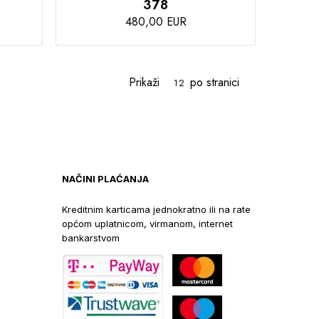
378
480,00 EUR
DODAJTE
U
ćanje
Prikaži
po stranici
KOŠARICU
NAČINI PLAĆANJA
Kreditnim karticama jednokratno ili na rate
općom uplatnicom, virmanom, internet
bankarstvom