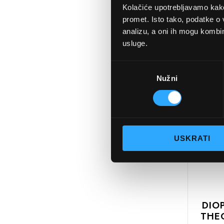
Kolačiće upotrebljavamo kako 
promet. Isto tako, podatke o 
analizu, a oni ih mogu kombini
DIO
usluge.
Odabir
Nužni
pristanka
DODAJTE
U
KOŠARIC
USKRATI
DIO
THE