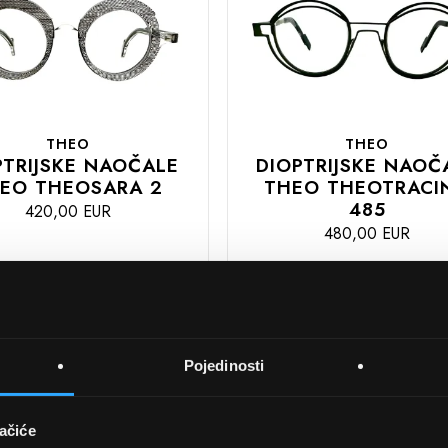
THEO
THEO
PTRIJSKE NAOČALE
DIOPTRIJSKE NAOČ
EO THEOSARA 2
THEO THEOTRACI
485
420,00 EUR
480,00 EUR
DODAJTE
U
U
KOŠARICU
Pojedinosti
ačiće