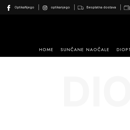
OptikaNjego
optikanjego
Besplatna dostava
HOME
SUNČANE NAOČALE
DIOP
DI