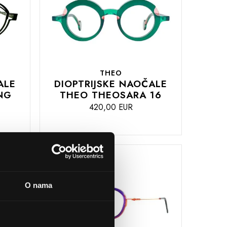
THEO
ALE
DIOPTRIJSKE NAOČALE
NG
THEO THEOSARA 16
420,00 EUR
DODAJTE
U
KOŠARICU
O nama