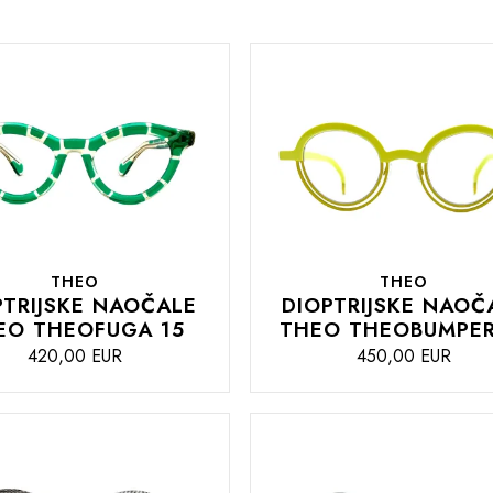
THEO
THEO
PTRIJSKE NAOČALE
DIOPTRIJSKE NAOČ
EO THEOFUGA 15
THEO THEOBUMPER
420,00 EUR
450,00 EUR
DODAJTE
U
U
KOŠARICU