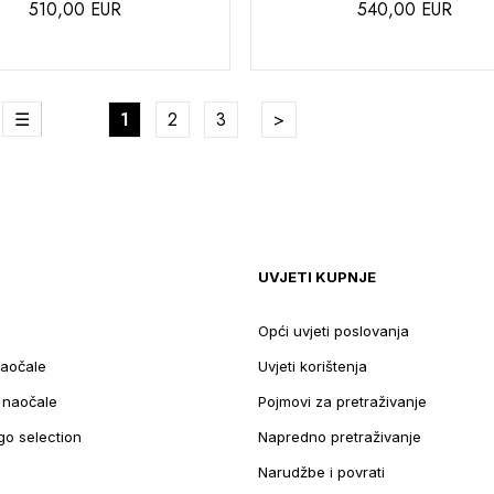
510,00 EUR
540,00 EUR
DODAJTE
U
U
KOŠARICU
te
Stranica
reža
Lista
Trenutno pregledavate stranicu
Stranica
Stranica
Stranica
Nastavite na podatke za pla
1
2
3
UVJETI KUPNJE
Opći uvjeti poslovanja
aočale
Uvjeti korištenja
e naočale
Pojmovi za pretraživanje
go selection
Napredno pretraživanje
Narudžbe i povrati