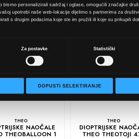
bismo personalizirali sadržaj i oglase, omogućili značajke društv
vašoj upotrebi naše web-lokacije dijelimo s partnerima za društv
THEO
THEO
rati s drugim podacima koje ste im pružili ili koje su prikupili do
PTRIJSKE NAOČALE
DIOPTRIJSKE NAOČ
THEO TOJI 458
THEO
540,00 EUR
510,00 EUR
Za postavke
Statistički
DODAJTE
U
U
KOŠARICU
DOPUSTI SELEKTIRANJE
THEO
THEO
PTRIJSKE NAOČALE
DIOPTRIJSKE NAOČ
O THEOBALLOON 1
THEO THEOTOJI 4