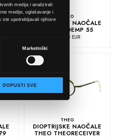
enih medija i analizirali
ene medije, oglašavanje i
THEO
k ste upotrebljavali njihove
ALE
DIOPTRIJSKE NAOČALE
THEOSTOEMP 55
470,00 EUR
Marketinški
DODAJTE
U
KOŠARICU
DOPUSTI SVE
THEO
ALE
DIOPTRIJSKE NAOČALE
79
THEO THEORECEIVER