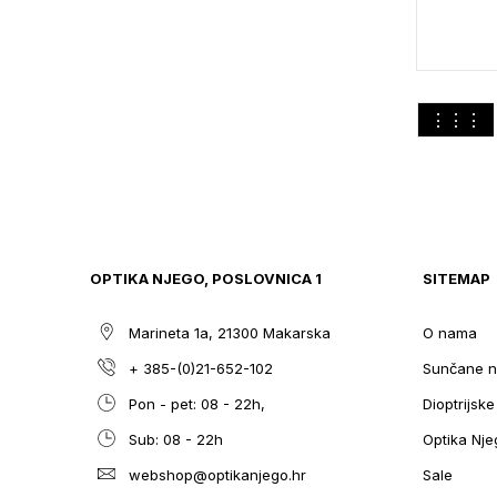
DODAJTE
U
KOŠARIC
Pogledaj
M
kao
OPTIKA NJEGO, POSLOVNICA 1
SITEMAP
Marineta 1a, 21300 Makarska
O nama
+ 385-(0)21-652-102
Sunčane n
Pon - pet: 08 - 22h,
Dioptrijsk
Sub: 08 - 22h
Optika Nje
webshop@optikanjego.hr
Sale