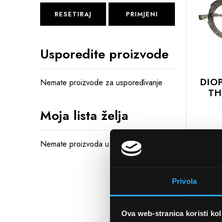
RESETIRAJ
PRIMJENI
Usporedite proizvode
DIO
Nemate proizvode za uspoređivanje
TH
Moja lista želja
DODAJTE
U
Nemate proizvoda u Vašoj listi želja
KOŠARIC
Privola
Ova web-stranica koristi kol