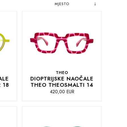
Postavite
Sortiraj
obrnuto
prema
od
abecednog
THEO
ALE
DIOPTRIJSKE NAOČALE
 18
THEO THEOSMALTI 14
420,00 EUR
DODAJTE
U
KOŠARICU