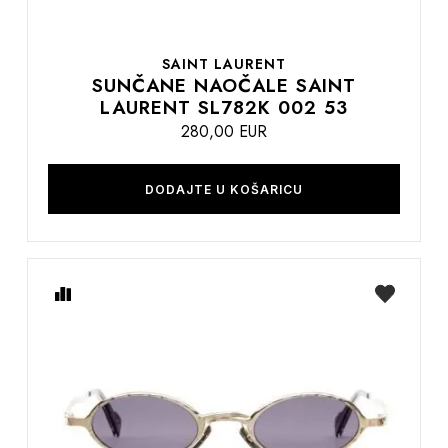
SAINT LAURENT
SUNČANE NAOČALE SAINT
LAURENT SL782K 002 53
280,00 EUR
DODAJTE U KOŠARICU
Usporedite
na
listu
želja