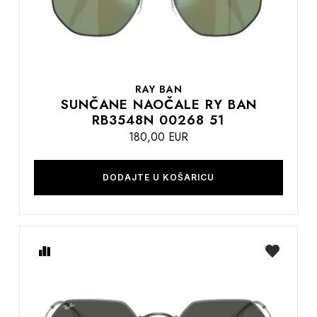
RAY BAN
SUNČANE NAOČALE RY BAN
RB3548N 00268 51
180,00 EUR
DODAJTE U KOŠARICU
Usporedite
na
listu
želja