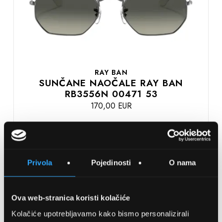
RAY BAN
SUNČANE NAOČALE RAY BAN
RB3556N 00471 53
170,00 EUR
DODAJTE U KOŠARICU
Privola
Pojedinosti
O nama
Usporedite
na
Ova web-stranica koristi kolačiće
listu
Kolačiće upotrebljavamo kako bismo personalizirali