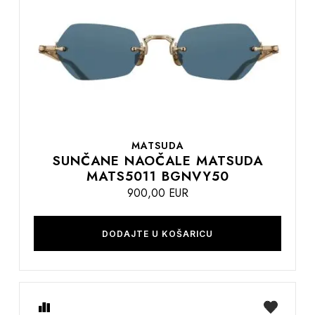
listu
želja
MATSUDA
SUNČANE NAOČALE MATSUDA
MATS5011 BGNVY50
900,00 EUR
DODAJTE U KOŠARICU
Usporedite