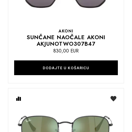
AKONI
SUNČANE NAOČALE AKONI
AKJUNOTWO307B47
830,00 EUR
DODAJTE U KOŠARICU
Usporedite
na
listu
želja