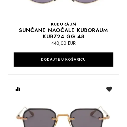
KUBORAUM
SUNČANE NAOČALE KUBORAUM
KUBZ24 GG 48
440,00 EUR
DODAJTE U KOŠARICU
Usporedite
na
listu
želja