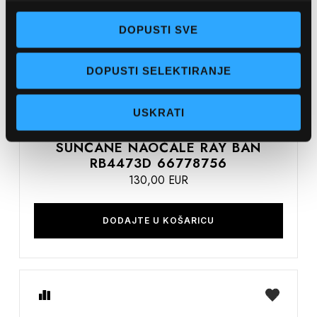
želja
DOPUSTI SVE
DOPUSTI SELEKTIRANJE
USKRATI
RAY BAN
SUNČANE NAOČALE RAY BAN
RB4473D 66778756
130,00 EUR
DODAJTE U KOŠARICU
Usporedite
na