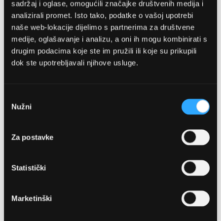
želja
sadržaj i oglase, omogućili značajke društvenih medija i
analizirali promet. Isto tako, podatke o vašoj upotrebi
naše web-lokacije dijelimo s partnerima za društvene
medije, oglašavanje i analizu, a oni ih mogu kombinirati s
drugim podacima koje ste im pružili ili koje su prikupili
dok ste upotrebljavali njihove usluge.
GUCCI
SUNČANE NAOČALE GUCCI
Odabir
GG2050S 002 59
Nužni
pristanka
430,00 EUR
Za postavke
DODAJTE U KOŠARICU
Statistički
Usporedite
Marketinški
na
listu