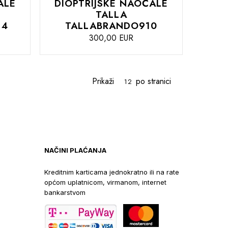
ALE
DIOPTRIJSKE NAOČALE
TALLA
 4
TALLABRANDO910
300,00 EUR
DODAJTE
U
ćanje
Prikaži
po stranici
KOŠARICU
NAČINI PLAĆANJA
Kreditnim karticama jednokratno ili na rate
općom uplatnicom, virmanom, internet
bankarstvom