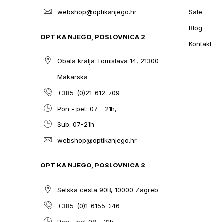
webshop@optikanjego.hr
Sale
Blog
OPTIKA NJEGO, POSLOVNICA 2
Kontakt
Obala kralja Tomislava 14, 21300
Makarska
+385-(0)21-612-709
Pon - pet: 07 - 21h,
Sub: 07-21h
webshop@optikanjego.hr
OPTIKA NJEGO, POSLOVNICA 3
Selska cesta 90B, 10000 Zagreb
+385-(0)1-6155-346
Pon - pet 08 - 21h,