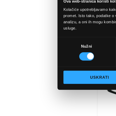
Ova web-stranica koristi kol
Kolačiće upotrebljavamo kako 
promet. Isto tako, podatke o 
analizu, a oni ih mogu kombini
DIO
usluge.
THE
Odabir
Nužni
pristanka
DODAJTE
U
KOŠARIC
USKRATI