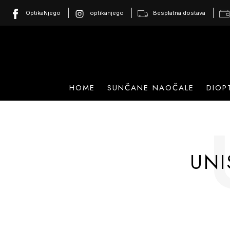
OptikaNjego
optikanjego
Besplatna dostava
HOME
SUNČANE NAOČALE
DIOP
UNI