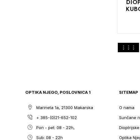
DIO
KUB
DODAJTE
Pogledaj
M
U
KOŠARIC
kao
OPTIKA NJEGO, POSLOVNICA 1
SITEMAP
Marineta 1a, 21300 Makarska
O nama
+ 385-(0)21-652-102
Sunčane n
Pon - pet: 08 - 22h,
Dioptrijsk
Sub: 08 - 22h
Optika Nje