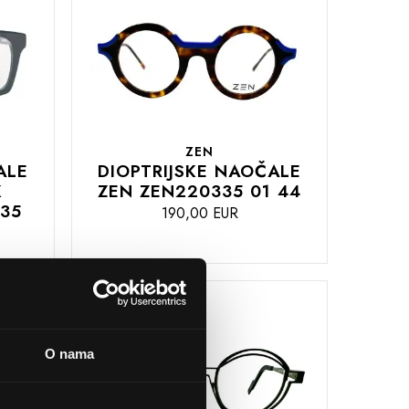
ZEN
ALE
DIOPTRIJSKE NAOČALE
K
ZEN ZEN220335 01 44
35
190,00 EUR
DODAJTE
U
KOŠARICU
O nama