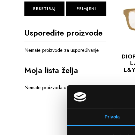
RESETIRAJ
PRIMJENI
Usporedite proizvode
Nemate proizvode za uspoređivanje
DIO
L
Moja lista želja
L&
Nemate proizvoda u Vašoj listi želja
DODAJTE
U
KOŠARIC
Privola