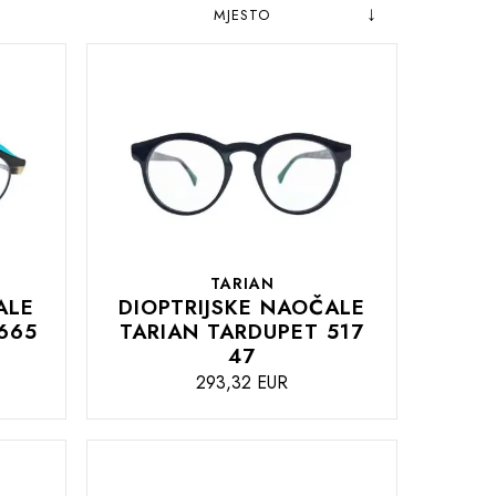
Postavite
Sortiraj
obrnuto
prema
od
abecednog
TARIAN
ALE
DIOPTRIJSKE NAOČALE
665
TARIAN TARDUPET 517
47
293,32 EUR
DODAJTE
U
KOŠARICU