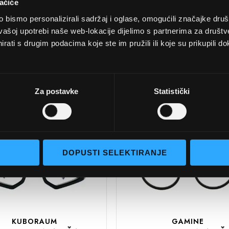
ačiće
bismo personalizirali sadržaj i oglase, omogućili značajke društv
vašoj upotrebi naše web-lokacije dijelimo s partnerima za društv
THEO
THEO
rati s drugim podacima koje ste im pružili ili koje su prikupili do
PTRIJSKE NAOČALE
DIOPTRIJSKE NAOČ
O THEOBUMPER 18
THEO THEOSARA
450,00 EUR
420,00 EUR
Za postavke
Statistički
DODAJTE
U
U
KOŠARICU
DOPUSTI SELEKTIRANJE
KUBORAUM
GAMINE