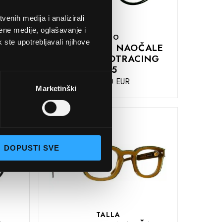
enih medija i analizirali
ene medije, oglašavanje i
THEO
k ste upotrebljavali njihove
ALE
DIOPTRIJSKE NAOČALE
 2
THEO THEOTRACING
485
480,00 EUR
Marketinški
DODAJTE
U
KOŠARICU
DOPUSTI SVE
TALLA