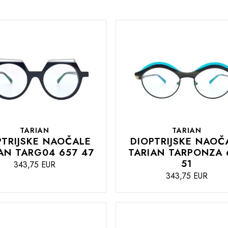
TARIAN
TARIAN
PTRIJSKE NAOČALE
DIOPTRIJSKE NAOČ
AN TARG04 657 47
TARIAN TARPONZA 
51
343,75 EUR
343,75 EUR
DODAJTE
U
U
KOŠARICU