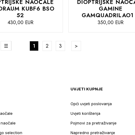
PTRIJSKE NAOČALE
DIOPTRIJSKE NAOČ
ORAUM KUBF6 BSO
GAMINE
52
GAMQUADRILAO1
430,00 EUR
350,00 EUR
DODAJTE
te
Stranica
reža
Lista
U
Trenutno pregledavate stranicu
Stranica
Stranica
Stranica
Nastavite na podatke za pla
1
2
3
U
KOŠARICU
UVJETI KUPNJE
Opći uvjeti poslovanja
aočale
Uvjeti korištenja
e naočale
Pojmovi za pretraživanje
go selection
Napredno pretraživanje