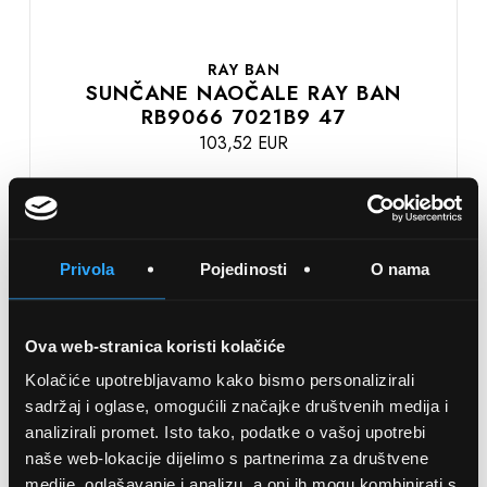
RAY BAN
SUNČANE NAOČALE RAY BAN
RB9066 7021B9 47
103,52 EUR
DODAJTE U KOŠARICU
Privola
Pojedinosti
O nama
Ova web-stranica koristi kolačiće
Kolačiće upotrebljavamo kako bismo personalizirali
sadržaj i oglase, omogućili značajke društvenih medija i
OPTIKA NJEGO, POSLOVNICA 1
analizirali promet. Isto tako, podatke o vašoj upotrebi
naše web-lokacije dijelimo s partnerima za društvene
Marineta 1a, 21300 Makarska
medije, oglašavanje i analizu, a oni ih mogu kombinirati s