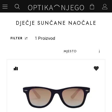
DJEČJE SUNČANE NAOČALE
1
FILTER
Proizvod
Postav
Sortiraj
obrnut
prema
Usporedite
na
od
listu
želja
abece