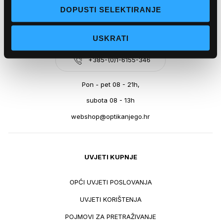
DOPUSTI SELEKTIRANJE
OPTIKA NJEGO, POSLOVNICA 3
Selska cesta 90B, 10000 Zagreb
USKRATI
+385-(0)1-6155-346
Pon - pet 08 - 21h,
subota 08 - 13h
webshop@optikanjego.hr
UVJETI KUPNJE
OPĆI UVJETI POSLOVANJA
UVJETI KORIŠTENJA
POJMOVI ZA PRETRAŽIVANJE