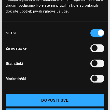
drugim podacima koje ste im pružili ili koje su prikupili
+ 385-(0)21-652-102
dok ste upotrebljavali njihove usluge.
Pon - pet: 08 - 22h,
Odabir
Sub: 08 - 22h
Nužni
pristanka
webshop@optikanjego.hr
Za postavke
OPTIKA NJEGO, POSLOVNICA 2
Obala kralja Tomislava 14, 21300 Makarska
Statistički
+385-(0)21-612-709
Marketinški
Pon - pet: 07 - 21h,
Sub: 07-21h
DOPUSTI SVE
webshop@optikanjego.hr