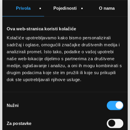
SPREMITE NA LISTU ŽELJA
Privola
Pojedinosti
O nama
USPOREDITE
Ova web-stranica koristi kolačiće
Kolačiće upotrebljavamo kako bismo personalizirali
Detalji
sadržaj i oglase, omogućili značajke društvenih medija i
analizirali promet. Isto tako, podatke o vašoj upotrebi
Podijeli s prijateljima
naše web-lokacije dijelimo s partnerima za društvene
medije, oglašavanje i analizu, a oni ih mogu kombinirati s
drugim podacima koje ste im pružili ili koje su prikupili
dok ste upotrebljavali njihove usluge.
Odabir
Nužni
pristanka
OPTIKA NJEGO, POSLOVNICA 1
Za postavke