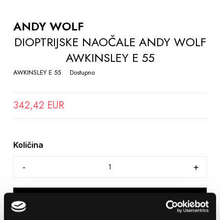
TO
THE
ANDY WOLF
BEGINNING
DIOPTRIJSKE NAOČALE ANDY WOLF
OF
AWKINSLEY E 55
THE
IMAGES
AWKINSLEY E 55
Dostupno
GALLERY
342,42 EUR
Količina
DODAJTE U KOŠARICU