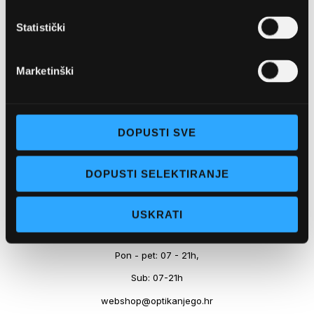
Marineta 1a, 21300 Makarska
Statistički
+ 385-(0)21-652-102
Pon - pet: 08 - 22h,
Marketinški
Sub: 08 - 22h
webshop@optikanjego.hr
DOPUSTI SVE
OPTIKA NJEGO, POSLOVNICA 2
DOPUSTI SELEKTIRANJE
Obala kralja Tomislava 14, 21300 Makarska
USKRATI
+385-(0)21-612-709
Pon - pet: 07 - 21h,
Sub: 07-21h
webshop@optikanjego.hr