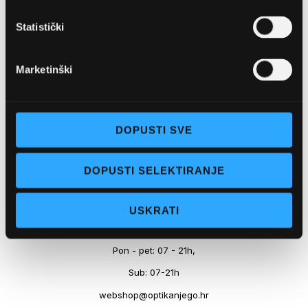
Marineta 1a, 21300 Makarska
Statistički
+ 385-(0)21-652-102
Pon - pet: 08 - 22h,
Marketinški
Sub: 08 - 22h
webshop@optikanjego.hr
DOPUSTI SVE
OPTIKA NJEGO, POSLOVNICA 2
DOPUSTI SELEKTIRANJE
Obala kralja Tomislava 14, 21300 Makarska
USKRATI
+385-(0)21-612-709
Pon - pet: 07 - 21h,
Sub: 07-21h
webshop@optikanjego.hr