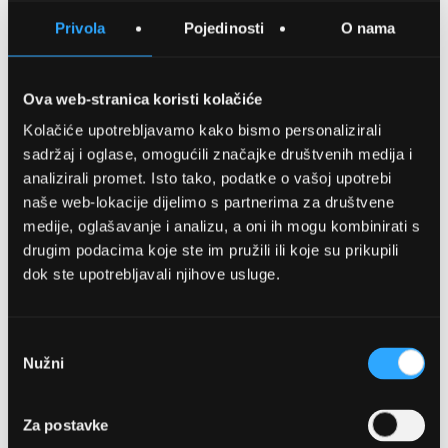
SPREMITE NA LISTU ŽELJA
Privola
Pojedinosti
O nama
USPOREDITE
Ova web-stranica koristi kolačiće
Kolačiće upotrebljavamo kako bismo personalizirali
Detalji
sadržaj i oglase, omogućili značajke društvenih medija i
analizirali promet. Isto tako, podatke o vašoj upotrebi
Podijeli s prijateljima
naše web-lokacije dijelimo s partnerima za društvene
medije, oglašavanje i analizu, a oni ih mogu kombinirati s
drugim podacima koje ste im pružili ili koje su prikupili
dok ste upotrebljavali njihove usluge.
Odabir
Nužni
pristanka
OPTIKA NJEGO, POSLOVNICA 1
Za postavke