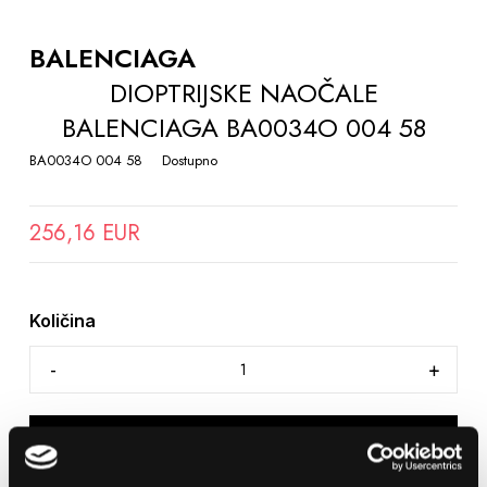
TO
THE
BALENCIAGA
BEGINNING
DIOPTRIJSKE NAOČALE
OF
BALENCIAGA BA0034O 004 58
THE
IMAGES
BA0034O 004 58
Dostupno
GALLERY
256,16 EUR
Količina
DODAJTE U KOŠARICU