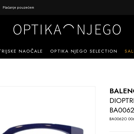
Plaćanje pouzećem
TRIJSKE NAOČALE
OPTIKA NJEGO SELECTION
SAL
BALEN
DIOPTR
BA0062
BA0062O 006