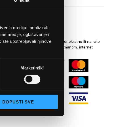
O nama
enih medija i analizirali
NAČINI PLAĆANJA
ene medije, oglašavanje i
k ste upotrebljavali njihove
Kreditnim karticama jednokratno ili na rate
općom uplatnicom, virmanom, internet
bankarstvom
Marketinški
DOPUSTI SVE