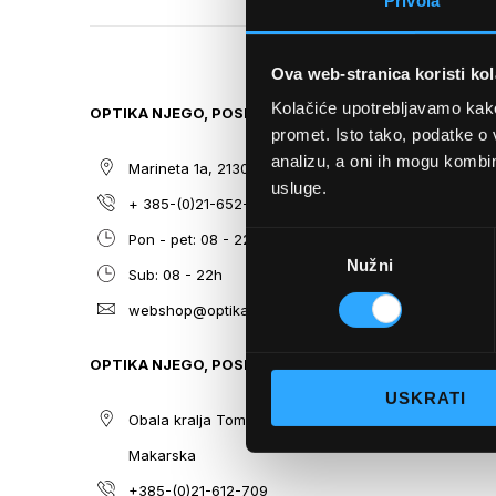
Privola
TO
THE
BEGINNING
Ova web-stranica koristi kol
OF
THE
Kolačiće upotrebljavamo kako 
OPTIKA NJEGO, POSLOVNICA 1
SITEMAP
IMAGES
promet. Isto tako, podatke o 
GALLERY
analizu, a oni ih mogu kombini
Marineta 1a, 21300 Makarska
O nama
usluge.
+ 385-(0)21-652-102
Sunčane n
Odabir
Pon - pet: 08 - 22h,
Dioptrijsk
Nužni
pristanka
Sub: 08 - 22h
Optika Nje
webshop@optikanjego.hr
Sale
Blog
OPTIKA NJEGO, POSLOVNICA 2
Kontakt
USKRATI
Obala kralja Tomislava 14, 21300
Makarska
+385-(0)21-612-709