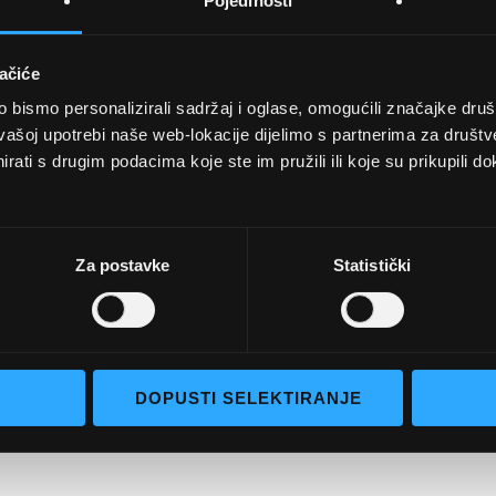
Pojedinosti
ačiće
bismo personalizirali sadržaj i oglase, omogućili značajke društv
UVJETI KUPNJE
vašoj upotrebi naše web-lokacije dijelimo s partnerima za društv
rati s drugim podacima koje ste im pružili ili koje su prikupili do
Opći uvjeti poslovanja
aočale
Uvjeti korištenja
e naočale
Pojmovi za pretraživanje
Za postavke
Statistički
go selection
Napredno pretraživanje
Narudžbe i povrati
Kontaktirajte nas
DOPUSTI SELEKTIRANJE