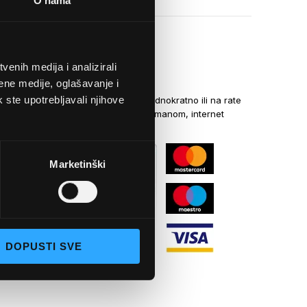
O nama
enih medija i analizirali
NAČINI PLAĆANJA
ene medije, oglašavanje i
k ste upotrebljavali njihove
Kreditnim karticama jednokratno ili na rate
općom uplatnicom, virmanom, internet
bankarstvom
Marketinški
DOPUSTI SVE