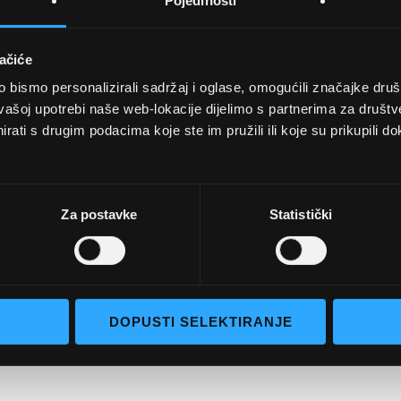
Pojedinosti
ačiće
bismo personalizirali sadržaj i oglase, omogućili značajke društv
UVJETI KUPNJE
vašoj upotrebi naše web-lokacije dijelimo s partnerima za društv
rati s drugim podacima koje ste im pružili ili koje su prikupili do
Opći uvjeti poslovanja
aočale
Uvjeti korištenja
e naočale
Pojmovi za pretraživanje
Za postavke
Statistički
go selection
Napredno pretraživanje
Narudžbe i povrati
Kontaktirajte nas
DOPUSTI SELEKTIRANJE