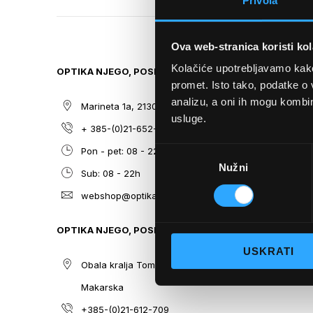
Privola
TO
THE
BEGINNING
Ova web-stranica koristi kol
OF
THE
Kolačiće upotrebljavamo kako 
OPTIKA NJEGO, POSLOVNICA 1
SITEMAP
IMAGES
promet. Isto tako, podatke o 
GALLERY
analizu, a oni ih mogu kombini
Marineta 1a, 21300 Makarska
O nama
usluge.
+ 385-(0)21-652-102
Sunčane n
Odabir
Pon - pet: 08 - 22h,
Dioptrijsk
Nužni
pristanka
Sub: 08 - 22h
Optika Nje
webshop@optikanjego.hr
Sale
Blog
OPTIKA NJEGO, POSLOVNICA 2
Kontakt
USKRATI
Obala kralja Tomislava 14, 21300
Makarska
+385-(0)21-612-709