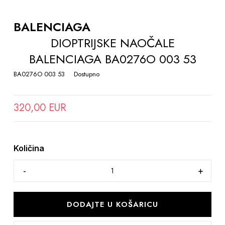
TO
THE
BALENCIAGA
BEGINNING
DIOPTRIJSKE NAOČALE
OF
BALENCIAGA BA0276O 003 53
THE
IMAGES
BA0276O 003 53
Dostupno
GALLERY
320,00 EUR
Količina
DODAJTE U KOŠARICU