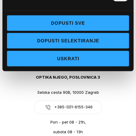
Obala kralja Tomislava 14, 21300 Makarska
DOPUSTI SVE
+385-(0)21-612-709
DOPUSTI SELEKTIRANJE
Pon - pet: 07 - 21h,
Sub: 07-21h
USKRATI
webshop@optikanjego.hr
OPTIKA NJEGO, POSLOVNICA 3
Selska cesta 90B, 10000 Zagreb
+385-(0)1-6155-346
Pon - pet 08 - 21h,
subota 08 - 13h