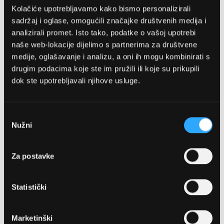
Kolačiće upotrebljavamo kako bismo personalizirali
sadržaj i oglase, omogućili značajke društvenih medija i
analizirali promet. Isto tako, podatke o vašoj upotrebi
naše web-lokacije dijelimo s partnerima za društvene
medije, oglašavanje i analizu, a oni ih mogu kombinirati s
drugim podacima koje ste im pružili ili koje su prikupili
dok ste upotrebljavali njihove usluge.
OPTIKA NJEGO, POSLOVNICA 1
Marineta 1a, 21300 Makarska
Odabir
Nužni
pristanka
+ 385-(0)21-652-102
Za postavke
Pon - pet: 08 - 22h,
Sub: 08 - 22h
Statistički
webshop@optikanjego.hr
Marketinški
OPTIKA NJEGO, POSLOVNICA 2