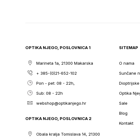
TO
THE
BEGINNING
OF
THE
IMAGES
GALLERY
OPTIKA NJEGO, POSLOVNICA 1
SITEMAP
Marineta 1a, 21300 Makarska
O nama
+ 385-(0)21-652-102
Sunčane n
Pon - pet: 08 - 22h,
Dioptrijsk
Sub: 08 - 22h
Optika Nje
webshop@optikanjego.hr
Sale
Blog
OPTIKA NJEGO, POSLOVNICA 2
Kontakt
Obala kralja Tomislava 14, 21300