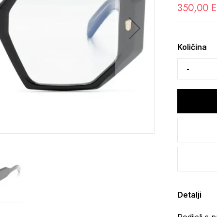
350,00 
Količina
Detalji
Podijeli s p