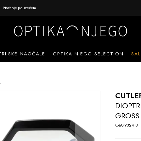
Plaćanje pouzećem
TRIJSKE NAOČALE
OPTIKA NJEGO SELECTION
SAL
6
CUTLE
DIOPTR
GROSS 
C&G9324 01