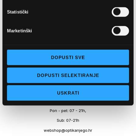
Marineta 1a, 21300 Makarska
Statistički
+ 385-(0)21-652-102
Pon - pet: 08 - 22h,
Marketinški
Sub: 08 - 22h
webshop@optikanjego.hr
DOPUSTI SVE
OPTIKA NJEGO, POSLOVNICA 2
DOPUSTI SELEKTIRANJE
Obala kralja Tomislava 14, 21300 Makarska
USKRATI
+385-(0)21-612-709
Pon - pet: 07 - 21h,
Sub: 07-21h
webshop@optikanjego.hr