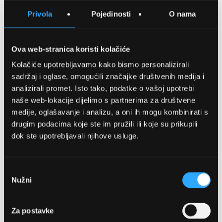
SPREMITE NA LISTU ŽELJA
Privola
Pojedinosti
O nama
USPOREDITE
Ova web-stranica koristi kolačiće
Kolačiće upotrebljavamo kako bismo personalizirali
Detalji
sadržaj i oglase, omogućili značajke društvenih medija i
analizirali promet. Isto tako, podatke o vašoj upotrebi
Podijeli s prijateljima
naše web-lokacije dijelimo s partnerima za društvene
medije, oglašavanje i analizu, a oni ih mogu kombinirati s
drugim podacima koje ste im pružili ili koje su prikupili
dok ste upotrebljavali njihove usluge.
Odabir
Nužni
pristanka
OPTIKA NJEGO, POSLOVNICA 1
Za postavke