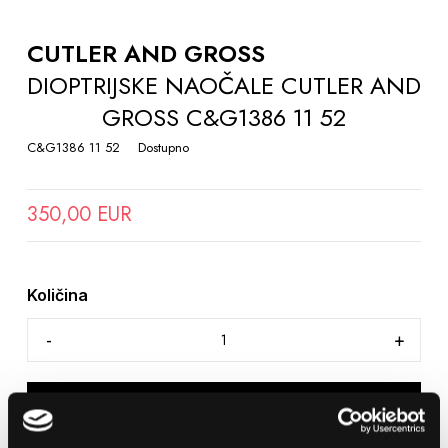
TO
THE
CUTLER AND GROSS
BEGINNING
DIOPTRIJSKE NAOČALE CUTLER AND
OF
GROSS C&G1386 11 52
THE
IMAGES
C&G1386 11 52
Dostupno
GALLERY
350,00 EUR
Količina
DODAJTE U KOŠARICU