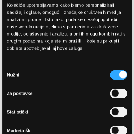
Kolačiće upotrebljavamo kako bismo personalizirali
sadržaj i oglase, omogućili značajke društvenih medija i
analizirali promet. Isto tako, podatke o vašoj upotrebi
naše web-lokacije dijelimo s partnerima za društvene
medije, oglašavanje i analizu, a oni ih mogu kombinirati s
drugim podacima koje ste im pružili ili koje su prikupili
dok ste upotrebljavali njihove usluge.
OPTIKA NJEGO, POSLOVNICA 1
Marineta 1a, 21300 Makarska
Odabir
Nužni
pristanka
+ 385-(0)21-652-102
Za postavke
Pon - pet: 08 - 22h,
Sub: 08 - 22h
Statistički
webshop@optikanjego.hr
Marketinški
OPTIKA NJEGO, POSLOVNICA 2