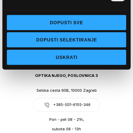
Obala kralja Tomislava 14, 21300 Makarska
DOPUSTI SVE
+385-(0)21-612-709
DOPUSTI SELEKTIRANJE
Pon - pet: 07 - 21h,
Sub: 07-21h
USKRATI
webshop@optikanjego.hr
OPTIKA NJEGO, POSLOVNICA 3
Selska cesta 90B, 10000 Zagreb
+385-(0)1-6155-346
Pon - pet 08 - 21h,
subota 08 - 13h