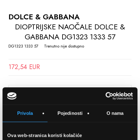
TO
THE
DOLCE & GABBANA
BEGINNING
DIOPTRIJSKE NAOČALE DOLCE &
OF
GABBANA DG1323 1333 57
THE
IMAGES
DG1323 1333 57
Trenutno nije dostupno
GALLERY
172,54 EUR
SPREMITE NA LISTU ŽELJA
Privola
Pojedinosti
O nama
Detalji
Podijeli s prijateljima
Ova web-stranica koristi kolačiće