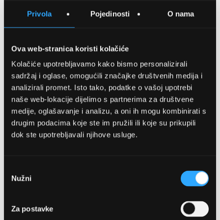
SPREMITE NA LISTU ŽELJA
Privola
Pojedinosti
O nama
USPOREDITE
Ova web-stranica koristi kolačiće
Kolačiće upotrebljavamo kako bismo personalizirali
Detalji
sadržaj i oglase, omogućili značajke društvenih medija i
analizirali promet. Isto tako, podatke o vašoj upotrebi
Podijeli s prijateljima
naše web-lokacije dijelimo s partnerima za društvene
medije, oglašavanje i analizu, a oni ih mogu kombinirati s
drugim podacima koje ste im pružili ili koje su prikupili
dok ste upotrebljavali njihove usluge.
Odabir
Nužni
pristanka
OPTIKA NJEGO, POSLOVNICA 1
Za postavke