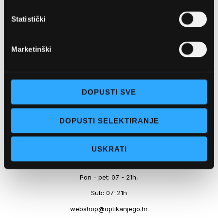
Marineta 1a, 21300 Makarska
Statistički
+ 385-(0)21-652-102
Pon - pet: 08 - 22h,
Marketinški
Sub: 08 - 22h
webshop@optikanjego.hr
DOPUSTI SVE
OPTIKA NJEGO, POSLOVNICA 2
DOPUSTI SELEKTIRANJE
Obala kralja Tomislava 14, 21300 Makarska
USKRATI
+385-(0)21-612-709
Pon - pet: 07 - 21h,
Sub: 07-21h
webshop@optikanjego.hr