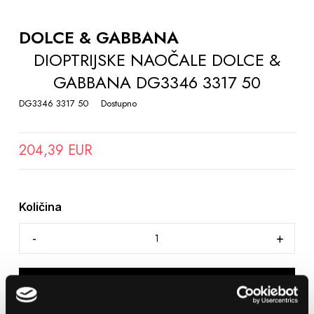
TO
THE
DOLCE & GABBANA
BEGINNING
DIOPTRIJSKE NAOČALE DOLCE &
OF
GABBANA DG3346 3317 50
THE
IMAGES
DG3346 3317 50
Dostupno
GALLERY
204,39 EUR
Količina
DODAJTE U KOŠARICU