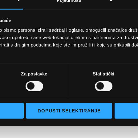
Pojedinosti
ačiće
bismo personalizirali sadržaj i oglase, omogućili značajke društv
UVJETI KUPNJE
vašoj upotrebi naše web-lokacije dijelimo s partnerima za društv
rati s drugim podacima koje ste im pružili ili koje su prikupili do
Opći uvjeti poslovanja
aočale
Uvjeti korištenja
e naočale
Pojmovi za pretraživanje
Za postavke
Statistički
go selection
Napredno pretraživanje
Narudžbe i povrati
Kontaktirajte nas
DOPUSTI SELEKTIRANJE