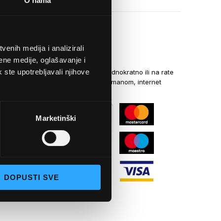
O nama
enih medija i analizirali
NAČINI PLAĆANJA
ene medije, oglašavanje i
k ste upotrebljavali njihove
Kreditnim karticama jednokratno ili na rate
općom uplatnicom, virmanom, internet
bankarstvom
Marketinški
DOPUSTI SVE