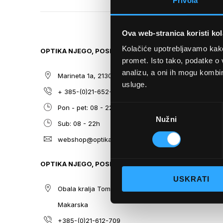
Privola
TO
THE
BEGINNING
Ova web-stranica koristi kol
OF
THE
Kolačiće upotrebljavamo kako 
OPTIKA NJEGO, POSLOVNICA 1
SITEMAP
IMAGES
promet. Isto tako, podatke o 
GALLERY
analizu, a oni ih mogu kombini
Marineta 1a, 21300 Makarska
O nama
usluge.
+ 385-(0)21-652-102
Sunčane n
Odabir
Pon - pet: 08 - 22h,
Dioptrijsk
Nužni
pristanka
Sub: 08 - 22h
Optika Nje
webshop@optikanjego.hr
Sale
Blog
OPTIKA NJEGO, POSLOVNICA 2
Kontakt
USKRATI
Obala kralja Tomislava 14, 21300
Makarska
+385-(0)21-612-709