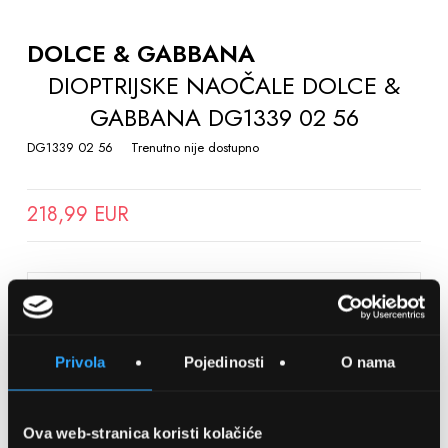
TO
THE
DOLCE & GABBANA
BEGINNING
DIOPTRIJSKE NAOČALE DOLCE &
OF
GABBANA DG1339 02 56
THE
IMAGES
DG1339 02 56
Trenutno nije dostupno
GALLERY
218,99 EUR
SPREMITE NA LISTU ŽELJA
Privola
Pojedinosti
O nama
Detalji
Podijeli s prijateljima
Ova web-stranica koristi kolačiće