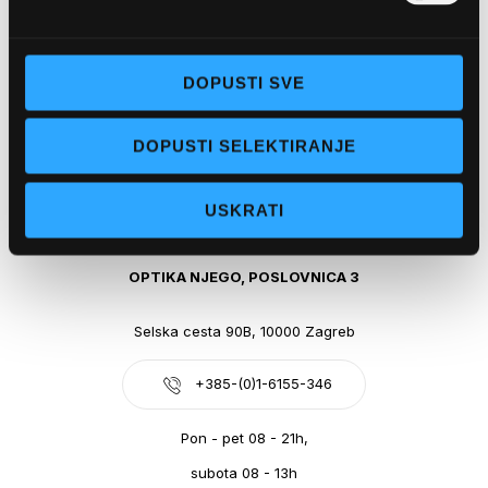
Obala kralja Tomislava 14, 21300 Makarska
DOPUSTI SVE
+385-(0)21-612-709
DOPUSTI SELEKTIRANJE
Pon - pet: 07 - 21h,
Sub: 07-21h
USKRATI
webshop@optikanjego.hr
OPTIKA NJEGO, POSLOVNICA 3
Selska cesta 90B, 10000 Zagreb
+385-(0)1-6155-346
Pon - pet 08 - 21h,
subota 08 - 13h