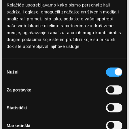
Kolačiće upotrebljavamo kako bismo personalizirali
sadržaj i oglase, omogućili značajke društvenih medija i
analizirali promet. Isto tako, podatke o vašoj upotrebi
naše web-lokacije dijelimo s partnerima za društvene
medije, oglašavanje i analizu, a oni ih mogu kombinirati s
drugim podacima koje ste im pružili ili koje su prikupili
dok ste upotrebljavali njihove usluge.
OPTIKA NJEGO, POSLOVNICA 1
Marineta 1a, 21300 Makarska
Odabir
Nužni
pristanka
+ 385-(0)21-652-102
Za postavke
Pon - pet: 08 - 22h,
Sub: 08 - 22h
Statistički
webshop@optikanjego.hr
Marketinški
OPTIKA NJEGO, POSLOVNICA 2