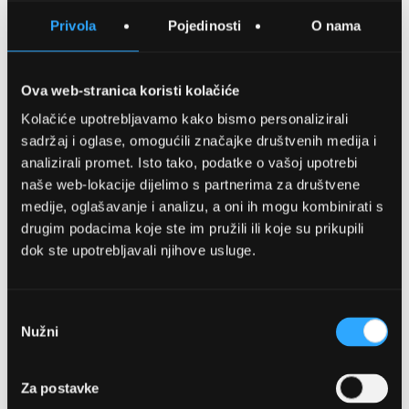
SPREMITE NA LISTU ŽELJA
Privola
Pojedinosti
O nama
USPOREDITE
Ova web-stranica koristi kolačiće
Kolačiće upotrebljavamo kako bismo personalizirali
Detalji
sadržaj i oglase, omogućili značajke društvenih medija i
analizirali promet. Isto tako, podatke o vašoj upotrebi
Podijeli s prijateljima
naše web-lokacije dijelimo s partnerima za društvene
medije, oglašavanje i analizu, a oni ih mogu kombinirati s
drugim podacima koje ste im pružili ili koje su prikupili
dok ste upotrebljavali njihove usluge.
Odabir
Nužni
pristanka
OPTIKA NJEGO, POSLOVNICA 1
Za postavke