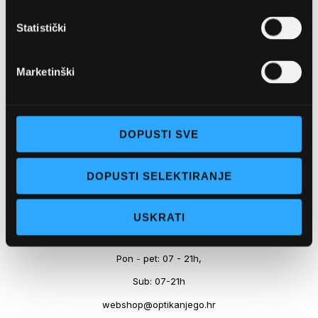
Marineta 1a, 21300 Makarska
Statistički
+ 385-(0)21-652-102
Pon - pet: 08 - 22h,
Marketinški
Sub: 08 - 22h
webshop@optikanjego.hr
DOPUSTI SVE
OPTIKA NJEGO, POSLOVNICA 2
DOPUSTI SELEKTIRANJE
Obala kralja Tomislava 14, 21300 Makarska
USKRATI
+385-(0)21-612-709
Pon - pet: 07 - 21h,
Sub: 07-21h
webshop@optikanjego.hr