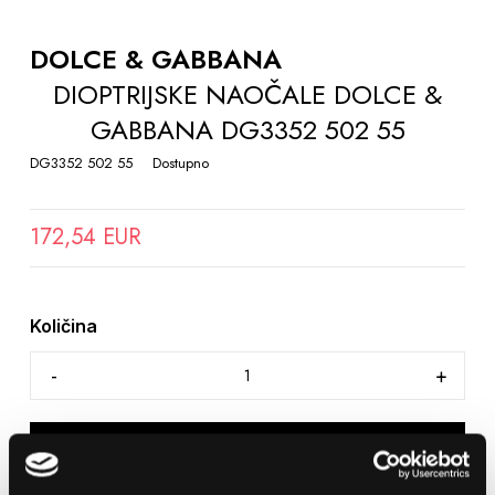
TO
THE
DOLCE & GABBANA
BEGINNING
DIOPTRIJSKE NAOČALE DOLCE &
OF
GABBANA DG3352 502 55
THE
IMAGES
DG3352 502 55
Dostupno
GALLERY
172,54 EUR
Količina
DODAJTE U KOŠARICU