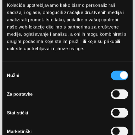
Kolačiće upotrebljavamo kako bismo personalizirali
sadržaj i oglase, omogućili značajke društvenih medija i
analizirali promet. Isto tako, podatke o vašoj upotrebi
naše web-lokacije dijelimo s partnerima za društvene
medije, oglašavanje i analizu, a oni ih mogu kombinirati s
drugim podacima koje ste im pružili ili koje su prikupili
dok ste upotrebljavali njihove usluge.
OPTIKA NJEGO, POSLOVNICA 1
Marineta 1a, 21300 Makarska
Odabir
Nužni
pristanka
+ 385-(0)21-652-102
Za postavke
Pon - pet: 08 - 22h,
Sub: 08 - 22h
Statistički
webshop@optikanjego.hr
Marketinški
OPTIKA NJEGO, POSLOVNICA 2