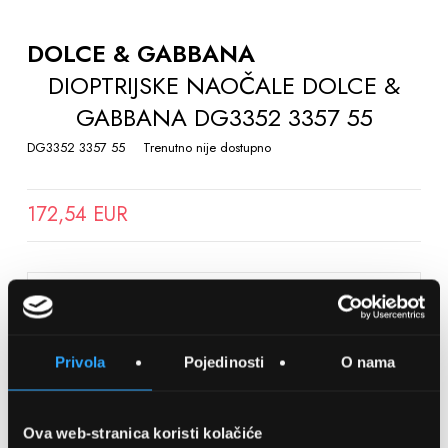
TO
THE
DOLCE & GABBANA
BEGINNING
DIOPTRIJSKE NAOČALE DOLCE &
OF
GABBANA DG3352 3357 55
THE
IMAGES
DG3352 3357 55
Trenutno nije dostupno
GALLERY
172,54 EUR
SPREMITE NA LISTU ŽELJA
Privola
Pojedinosti
O nama
Detalji
Podijeli s prijateljima
Ova web-stranica koristi kolačiće