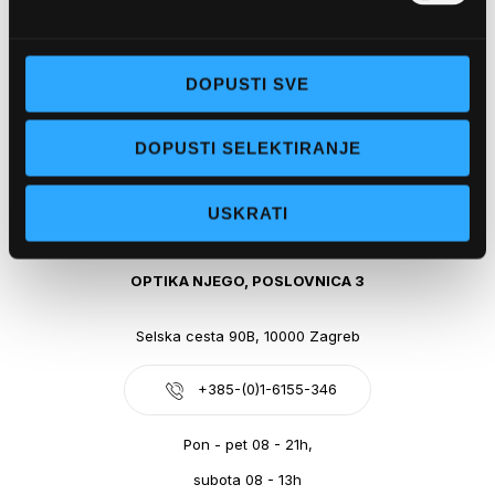
Obala kralja Tomislava 14, 21300 Makarska
DOPUSTI SVE
+385-(0)21-612-709
DOPUSTI SELEKTIRANJE
Pon - pet: 07 - 21h,
Sub: 07-21h
USKRATI
webshop@optikanjego.hr
OPTIKA NJEGO, POSLOVNICA 3
Selska cesta 90B, 10000 Zagreb
+385-(0)1-6155-346
Pon - pet 08 - 21h,
subota 08 - 13h