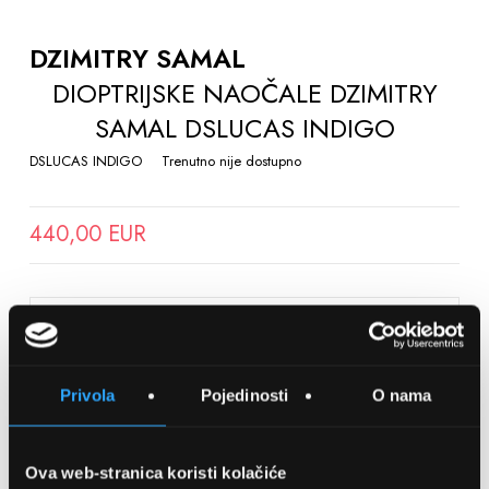
TO
THE
DZIMITRY SAMAL
BEGINNING
DIOPTRIJSKE NAOČALE DZIMITRY
OF
SAMAL DSLUCAS INDIGO
THE
IMAGES
DSLUCAS INDIGO
Trenutno nije dostupno
GALLERY
440,00 EUR
SPREMITE NA LISTU ŽELJA
Privola
Pojedinosti
O nama
Detalji
Podijeli s prijateljima
Ova web-stranica koristi kolačiće