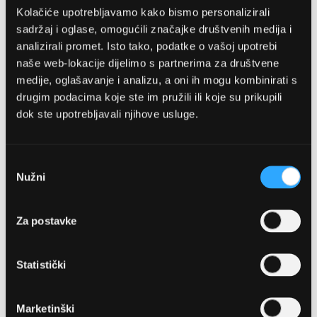
Kolačiće upotrebljavamo kako bismo personalizirali
sadržaj i oglase, omogućili značajke društvenih medija i
analizirali promet. Isto tako, podatke o vašoj upotrebi
naše web-lokacije dijelimo s partnerima za društvene
medije, oglašavanje i analizu, a oni ih mogu kombinirati s
drugim podacima koje ste im pružili ili koje su prikupili
dok ste upotrebljavali njihove usluge.
OPTIKA NJEGO, POSLOVNICA 1
Marineta 1a, 21300 Makarska
Odabir
Nužni
pristanka
+ 385-(0)21-652-102
Za postavke
Pon - pet: 08 - 22h,
Sub: 08 - 22h
Statistički
webshop@optikanjego.hr
Marketinški
OPTIKA NJEGO, POSLOVNICA 2