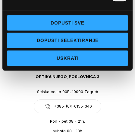
Obala kralja Tomislava 14, 21300 Makarska
DOPUSTI SVE
+385-(0)21-612-709
DOPUSTI SELEKTIRANJE
Pon - pet: 07 - 21h,
Sub: 07-21h
USKRATI
webshop@optikanjego.hr
OPTIKA NJEGO, POSLOVNICA 3
Selska cesta 90B, 10000 Zagreb
+385-(0)1-6155-346
Pon - pet 08 - 21h,
subota 08 - 13h