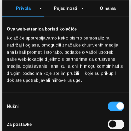
SPREMITE NA LISTU ŽELJA
Privola
Pojedinosti
O nama
USPOREDITE
Ova web-stranica koristi kolačiće
Kolačiće upotrebljavamo kako bismo personalizirali
Detalji
sadržaj i oglase, omogućili značajke društvenih medija i
analizirali promet. Isto tako, podatke o vašoj upotrebi
Podijeli s prijateljima
naše web-lokacije dijelimo s partnerima za društvene
medije, oglašavanje i analizu, a oni ih mogu kombinirati s
drugim podacima koje ste im pružili ili koje su prikupili
dok ste upotrebljavali njihove usluge.
Odabir
Nužni
pristanka
OPTIKA NJEGO, POSLOVNICA 1
Za postavke