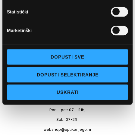
Marineta 1a, 21300 Makarska
Statistički
+ 385-(0)21-652-102
Pon - pet: 08 - 22h,
Marketinški
Sub: 08 - 22h
webshop@optikanjego.hr
DOPUSTI SVE
OPTIKA NJEGO, POSLOVNICA 2
DOPUSTI SELEKTIRANJE
Obala kralja Tomislava 14, 21300 Makarska
USKRATI
+385-(0)21-612-709
Pon - pet: 07 - 21h,
Sub: 07-21h
webshop@optikanjego.hr