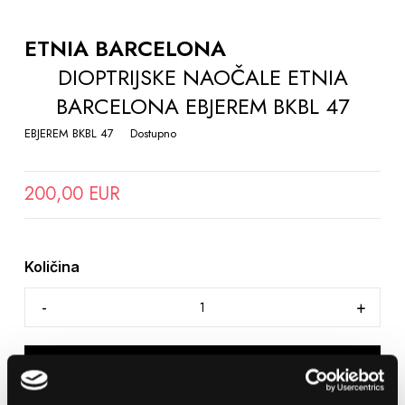
TO
THE
ETNIA BARCELONA
BEGINNING
DIOPTRIJSKE NAOČALE ETNIA
OF
BARCELONA EBJEREM BKBL 47
THE
IMAGES
EBJEREM BKBL 47
Dostupno
GALLERY
200,00 EUR
Količina
DODAJTE U KOŠARICU