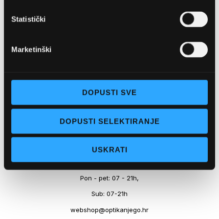
Marineta 1a, 21300 Makarska
Statistički
+ 385-(0)21-652-102
Pon - pet: 08 - 22h,
Marketinški
Sub: 08 - 22h
webshop@optikanjego.hr
DOPUSTI SVE
OPTIKA NJEGO, POSLOVNICA 2
DOPUSTI SELEKTIRANJE
Obala kralja Tomislava 14, 21300 Makarska
USKRATI
+385-(0)21-612-709
Pon - pet: 07 - 21h,
Sub: 07-21h
webshop@optikanjego.hr