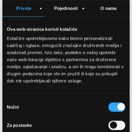
SPREMITE NA LISTU ŽELJA
Privola
Pojedinosti
O nama
USPOREDITE
Ova web-stranica koristi kolačiće
Kolačiće upotrebljavamo kako bismo personalizirali
Detalji
sadržaj i oglase, omogućili značajke društvenih medija i
analizirali promet. Isto tako, podatke o vašoj upotrebi
Podijeli s prijateljima
naše web-lokacije dijelimo s partnerima za društvene
medije, oglašavanje i analizu, a oni ih mogu kombinirati s
drugim podacima koje ste im pružili ili koje su prikupili
dok ste upotrebljavali njihove usluge.
Odabir
Nužni
pristanka
OPTIKA NJEGO, POSLOVNICA 1
Za postavke