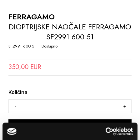
TO
THE
FERRAGAMO
BEGINNING
DIOPTRIJSKE NAOČALE FERRAGAMO
OF
SF2991 600 51
THE
IMAGES
SF2991 600 51
Dostupno
GALLERY
350,00 EUR
Količina
DODAJTE U KOŠARICU