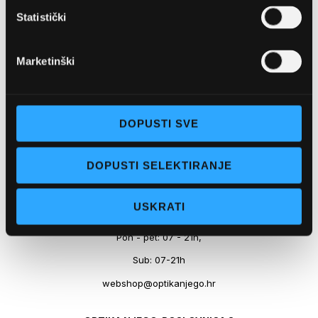
+ 385-(0)21-652-102
Statistički
Pon - pet: 08 - 22h,
Marketinški
Sub: 08 - 22h
webshop@optikanjego.hr
DOPUSTI SVE
OPTIKA NJEGO, POSLOVNICA 2
DOPUSTI SELEKTIRANJE
Obala kralja Tomislava 14, 21300 Makarska
+385-(0)21-612-709
USKRATI
Pon - pet: 07 - 21h,
Sub: 07-21h
webshop@optikanjego.hr