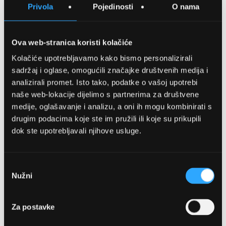
Privola
Pojedinosti
O nama
USPOREDITE
Ova web-stranica koristi kolačiće
Kolačiće upotrebljavamo kako bismo personalizirali
Detalji
sadržaj i oglase, omogućili značajke društvenih medija i
analizirali promet. Isto tako, podatke o vašoj upotrebi
Podijeli s prijateljima
naše web-lokacije dijelimo s partnerima za društvene
medije, oglašavanje i analizu, a oni ih mogu kombinirati s
drugim podacima koje ste im pružili ili koje su prikupili
dok ste upotrebljavali njihove usluge.
Odabir
Nužni
pristanka
OPTIKA NJEGO, POSLOVNICA 1
Za postavke
Marineta 1a, 21300 Makarska