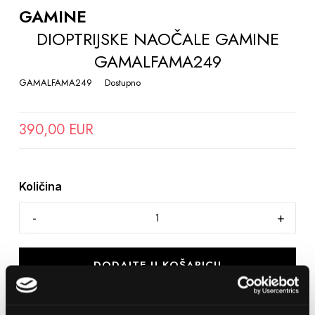
THE
GAMINE
BEGINNING
DIOPTRIJSKE NAOČALE GAMINE
OF
GAMALFAMA249
THE
IMAGES
GAMALFAMA249
Dostupno
GALLERY
390,00 EUR
Količina
DODAJTE U KOŠARICU
SPREMITE NA LISTU ŽELJA