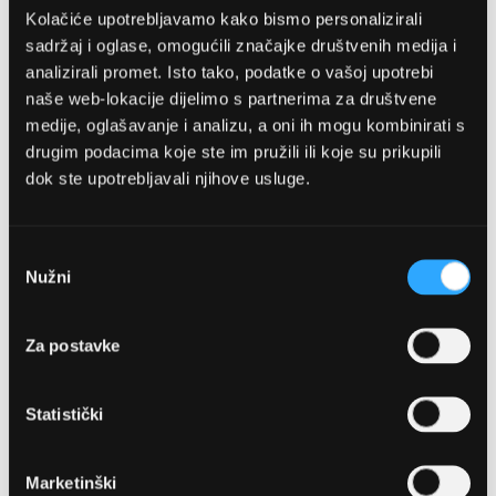
Kolačiće upotrebljavamo kako bismo personalizirali
sadržaj i oglase, omogućili značajke društvenih medija i
analizirali promet. Isto tako, podatke o vašoj upotrebi
naše web-lokacije dijelimo s partnerima za društvene
medije, oglašavanje i analizu, a oni ih mogu kombinirati s
drugim podacima koje ste im pružili ili koje su prikupili
dok ste upotrebljavali njihove usluge.
OPTIKA NJEGO, POSLOVNICA 1
Marineta 1a, 21300 Makarska
Odabir
Nužni
pristanka
+ 385-(0)21-652-102
Za postavke
Pon - pet: 08 - 22h,
Sub: 08 - 22h
Statistički
webshop@optikanjego.hr
Marketinški
OPTIKA NJEGO, POSLOVNICA 2