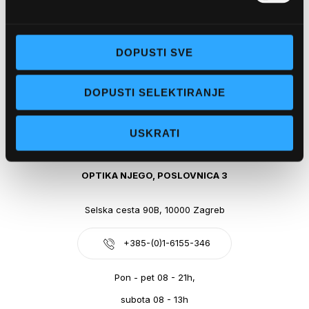
Obala kralja Tomislava 14, 21300 Makarska
DOPUSTI SVE
+385-(0)21-612-709
DOPUSTI SELEKTIRANJE
Pon - pet: 07 - 21h,
Sub: 07-21h
USKRATI
webshop@optikanjego.hr
OPTIKA NJEGO, POSLOVNICA 3
Selska cesta 90B, 10000 Zagreb
+385-(0)1-6155-346
Pon - pet 08 - 21h,
subota 08 - 13h