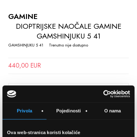
TO
THE
GAMINE
BEGINNING
DIOPTRIJSKE NAOČALE GAMINE
OF
GAMSHINJUKU 5 41
THE
IMAGES
GAMSHINJUKU 5 41
Trenutno nije dostupno
GALLERY
440,00 EUR
SPREMITE NA LISTU ŽELJA
Privola
Pojedinosti
O nama
Detalji
Podijeli s prijateljima
Ova web-stranica koristi kolačiće