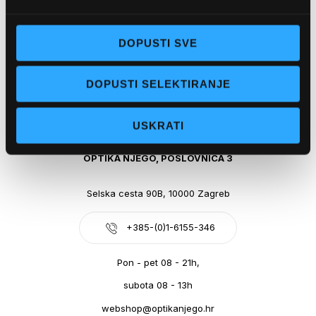
Obala kralja Tomislava 14, 21300 Makarska
+385-(0)21-612-709
DOPUSTI SVE
Pon - pet: 07 - 21h,
DOPUSTI SELEKTIRANJE
Sub: 07-21h
webshop@optikanjego.hr
USKRATI
OPTIKA NJEGO, POSLOVNICA 3
Selska cesta 90B, 10000 Zagreb
+385-(0)1-6155-346
Pon - pet 08 - 21h,
subota 08 - 13h
webshop@optikanjego.hr