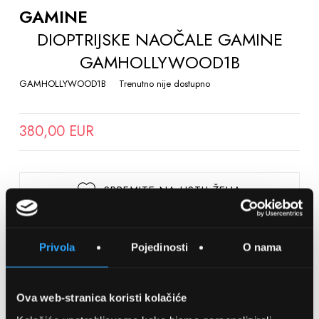
THE
GAMINE
BEGINNING
DIOPTRIJSKE NAOČALE GAMINE
OF
GAMHOLLYWOOD1B
THE
IMAGES
GAMHOLLYWOOD1B
Trenutno nije dostupno
GALLERY
380,00 EUR
SPREMITE NA LISTU ŽELJA
Detalji
Privola
Pojedinosti
O nama
Podijeli s prijateljima
Ova web-stranica koristi kolačiće