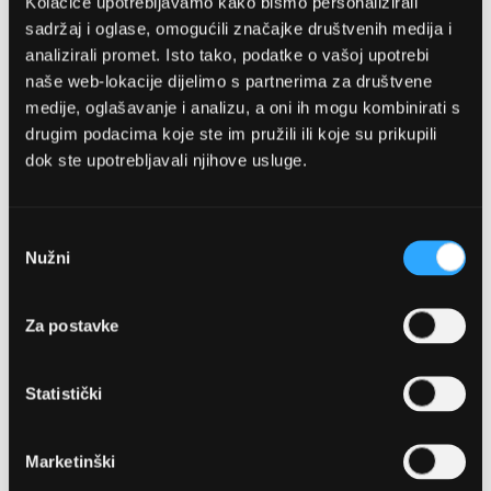
Kolačiće upotrebljavamo kako bismo personalizirali
sadržaj i oglase, omogućili značajke društvenih medija i
analizirali promet. Isto tako, podatke o vašoj upotrebi
naše web-lokacije dijelimo s partnerima za društvene
medije, oglašavanje i analizu, a oni ih mogu kombinirati s
drugim podacima koje ste im pružili ili koje su prikupili
OPTIKA NJEGO, POSLOVNICA 1
dok ste upotrebljavali njihove usluge.
Marineta 1a, 21300 Makarska
Odabir
Nužni
pristanka
+ 385-(0)21-652-102
Pon - pet: 08 - 22h,
Za postavke
Sub: 08 - 22h
webshop@optikanjego.hr
Statistički
OPTIKA NJEGO, POSLOVNICA 2
Marketinški