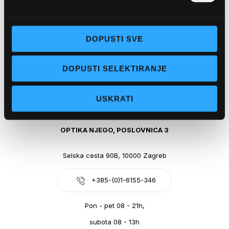
Obala kralja Tomislava 14, 21300 Makarska
DOPUSTI SVE
+385-(0)21-612-709
DOPUSTI SELEKTIRANJE
Pon - pet: 07 - 21h,
Sub: 07-21h
USKRATI
webshop@optikanjego.hr
OPTIKA NJEGO, POSLOVNICA 3
Selska cesta 90B, 10000 Zagreb
+385-(0)1-6155-346
Pon - pet 08 - 21h,
subota 08 - 13h