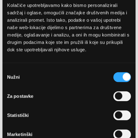
Kolačiće upotrebljavamo kako bismo personalizirali
sadržaj i oglase, omogućili značajke društvenih medija i
analizirali promet. Isto tako, podatke o vašoj upotrebi
naše web-lokacije dijelimo s partnerima za društvene
medije, oglašavanje i analizu, a oni ih mogu kombinirati s
drugim podacima koje ste im pružili ili koje su prikupili
dok ste upotrebljavali njihove usluge.
OPTIKA NJEGO, POSLOVNICA 1
Marineta 1a, 21300 Makarska
Odabir
Nužni
pristanka
+ 385-(0)21-652-102
Za postavke
Pon - pet: 08 - 22h,
Sub: 08 - 22h
Statistički
webshop@optikanjego.hr
Marketinški
OPTIKA NJEGO, POSLOVNICA 2