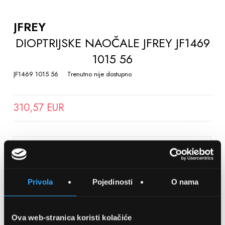
TO
THE
JFREY
BEGINNING
DIOPTRIJSKE NAOČALE JFREY JF1469
OF
1015 56
THE
IMAGES
JF1469 1015 56
Trenutno nije dostupno
GALLERY
310,57 EUR
SPREMITE NA LISTU ŽELJA
Privola
Pojedinosti
O nama
Detalji
Podijeli s prijateljima
Ova web-stranica koristi kolačiće