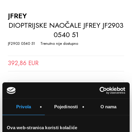
TO
THE
JFREY
BEGINNING
DIOPTRIJSKE NAOČALE JFREY JF2903
OF
0540 51
THE
IMAGES
JF2903 0540 51
Trenutno nije dostupno
GALLERY
392,86 EUR
SPREMITE NA LISTU ŽELJA
Privola
Pojedinosti
O nama
Detalji
Podijeli s prijateljima
Ova web-stranica koristi kolačiće