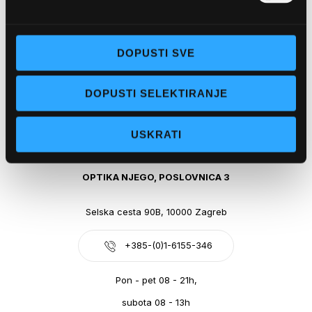
Obala kralja Tomislava 14, 21300 Makarska
DOPUSTI SVE
+385-(0)21-612-709
DOPUSTI SELEKTIRANJE
Pon - pet: 07 - 21h,
Sub: 07-21h
USKRATI
webshop@optikanjego.hr
OPTIKA NJEGO, POSLOVNICA 3
Selska cesta 90B, 10000 Zagreb
+385-(0)1-6155-346
Pon - pet 08 - 21h,
subota 08 - 13h