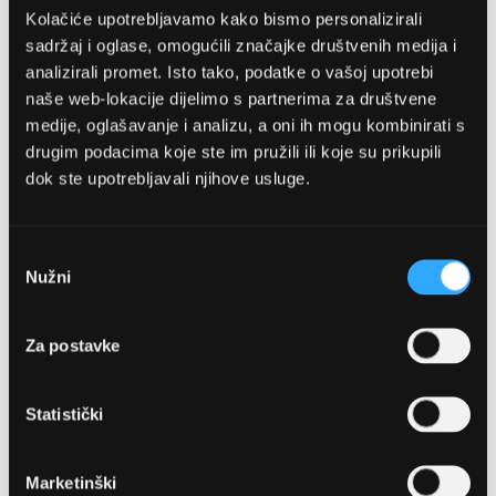
Kolačiće upotrebljavamo kako bismo personalizirali
sadržaj i oglase, omogućili značajke društvenih medija i
analizirali promet. Isto tako, podatke o vašoj upotrebi
naše web-lokacije dijelimo s partnerima za društvene
medije, oglašavanje i analizu, a oni ih mogu kombinirati s
drugim podacima koje ste im pružili ili koje su prikupili
dok ste upotrebljavali njihove usluge.
OPTIKA NJEGO, POSLOVNICA 1
Marineta 1a, 21300 Makarska
Odabir
Nužni
pristanka
+ 385-(0)21-652-102
Za postavke
Pon - pet: 08 - 22h,
Sub: 08 - 22h
Statistički
webshop@optikanjego.hr
Marketinški
OPTIKA NJEGO, POSLOVNICA 2