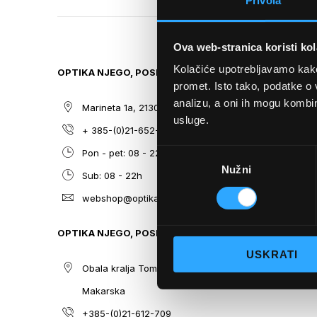
Privola
TO
THE
BEGINNING
Ova web-stranica koristi kol
OF
THE
Kolačiće upotrebljavamo kako 
OPTIKA NJEGO, POSLOVNICA 1
SITEMAP
IMAGES
promet. Isto tako, podatke o 
GALLERY
analizu, a oni ih mogu kombini
Marineta 1a, 21300 Makarska
O nama
usluge.
+ 385-(0)21-652-102
Sunčane n
Odabir
Pon - pet: 08 - 22h,
Dioptrijsk
Nužni
pristanka
Sub: 08 - 22h
Optika Nje
webshop@optikanjego.hr
Sale
Blog
OPTIKA NJEGO, POSLOVNICA 2
Kontakt
USKRATI
Obala kralja Tomislava 14, 21300
Makarska
+385-(0)21-612-709