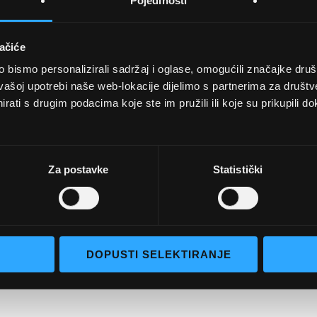
Pojedinosti
ačiće
bismo personalizirali sadržaj i oglase, omogućili značajke društv
UVJETI KUPNJE
vašoj upotrebi naše web-lokacije dijelimo s partnerima za društv
rati s drugim podacima koje ste im pružili ili koje su prikupili do
Opći uvjeti poslovanja
aočale
Uvjeti korištenja
e naočale
Pojmovi za pretraživanje
Za postavke
Statistički
go selection
Napredno pretraživanje
Narudžbe i povrati
Kontaktirajte nas
DOPUSTI SELEKTIRANJE