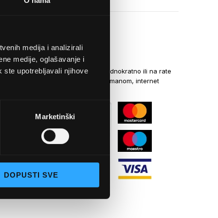
O nama
enih medija i analizirali
NAČINI PLAĆANJA
ene medije, oglašavanje i
k ste upotrebljavali njihove
Kreditnim karticama jednokratno ili na rate
općom uplatnicom, virmanom, internet
bankarstvom
Marketinški
DOPUSTI SVE