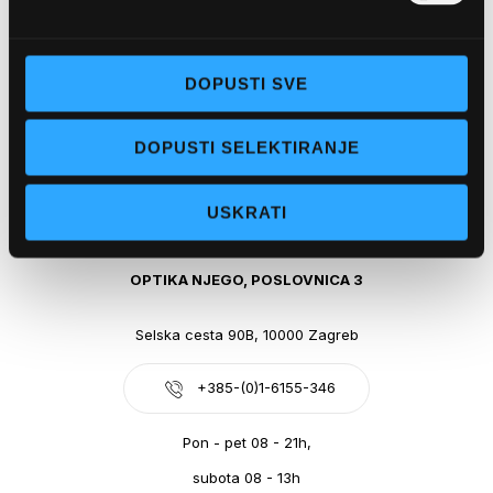
Obala kralja Tomislava 14, 21300 Makarska
DOPUSTI SVE
+385-(0)21-612-709
DOPUSTI SELEKTIRANJE
Pon - pet: 07 - 21h,
Sub: 07-21h
USKRATI
webshop@optikanjego.hr
OPTIKA NJEGO, POSLOVNICA 3
Selska cesta 90B, 10000 Zagreb
+385-(0)1-6155-346
Pon - pet 08 - 21h,
subota 08 - 13h