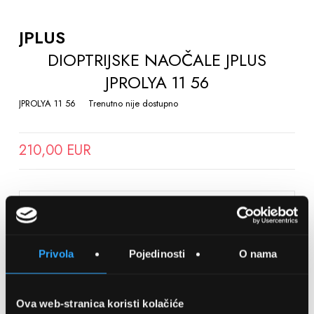
TO
THE
JPLUS
BEGINNING
DIOPTRIJSKE NAOČALE JPLUS
OF
JPROLYA 11 56
THE
IMAGES
JPROLYA 11 56
Trenutno nije dostupno
GALLERY
210,00 EUR
SPREMITE NA LISTU ŽELJA
Privola
Pojedinosti
O nama
Detalji
Podijeli s prijateljima
Ova web-stranica koristi kolačiće