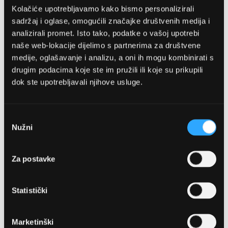
Kolačiće upotrebljavamo kako bismo personalizirali
sadržaj i oglase, omogućili značajke društvenih medija i
analizirali promet. Isto tako, podatke o vašoj upotrebi
naše web-lokacije dijelimo s partnerima za društvene
medije, oglašavanje i analizu, a oni ih mogu kombinirati s
drugim podacima koje ste im pružili ili koje su prikupili
dok ste upotrebljavali njihove usluge.
OPTIKA NJEGO, POSLOVNICA 1
Marineta 1a, 21300 Makarska
Odabir
Nužni
pristanka
+ 385-(0)21-652-102
Za postavke
Pon - pet: 08 - 22h,
Sub: 08 - 22h
Statistički
webshop@optikanjego.hr
Marketinški
OPTIKA NJEGO, POSLOVNICA 2