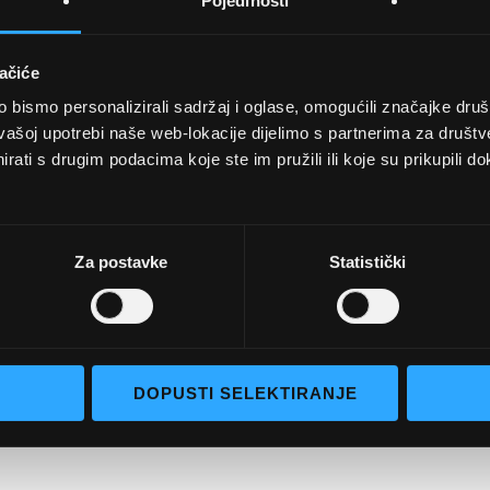
Pojedinosti
ačiće
bismo personalizirali sadržaj i oglase, omogućili značajke društv
UVJETI KUPNJE
vašoj upotrebi naše web-lokacije dijelimo s partnerima za društv
rati s drugim podacima koje ste im pružili ili koje su prikupili do
Opći uvjeti poslovanja
aočale
Uvjeti korištenja
e naočale
Pojmovi za pretraživanje
Za postavke
Statistički
go selection
Napredno pretraživanje
Narudžbe i povrati
Kontaktirajte nas
DOPUSTI SELEKTIRANJE