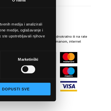
O nama
enih medija i analizirali
NAČINI PLAĆANJA
ene medije, oglašavanje i
k ste upotrebljavali njihove
Kreditnim karticama jednokratno ili na rate
općom uplatnicom, virmanom, internet
bankarstvom
Marketinški
DOPUSTI SVE