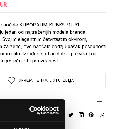
EUR
ke naočale KUBORAUM KUBK5 ML 51
aju jedan od najtraženijih modela brenda
Svojim elegantnim četvrtastim okvirom,
im za žene, ove naočale dodaju dašak posebnosti
om stilu. Izrađene od acetatnog okvira koji
dugovječnost i pouzdanost.
SPREMITE NA LISTU ŽELJA
rijateljima