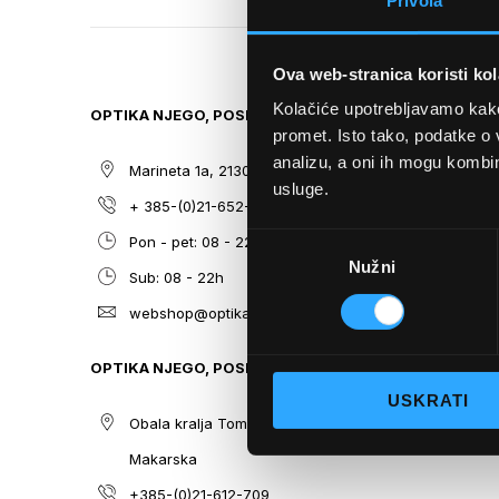
Privola
TO
THE
BEGINNING
Ova web-stranica koristi kol
OF
THE
Kolačiće upotrebljavamo kako 
OPTIKA NJEGO, POSLOVNICA 1
SITEMAP
IMAGES
promet. Isto tako, podatke o 
GALLERY
analizu, a oni ih mogu kombini
Marineta 1a, 21300 Makarska
O nama
usluge.
+ 385-(0)21-652-102
Sunčane n
Odabir
Pon - pet: 08 - 22h,
Dioptrijsk
Nužni
pristanka
Sub: 08 - 22h
Optika Nje
webshop@optikanjego.hr
Sale
Blog
OPTIKA NJEGO, POSLOVNICA 2
Kontakt
USKRATI
Obala kralja Tomislava 14, 21300
Makarska
+385-(0)21-612-709