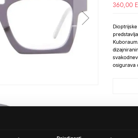
360,00 
Dioptrijs
predstavlj
Kuboraum. 
dizajniran
svakodnevn
osigurava 
Detalji
Podijeli s p