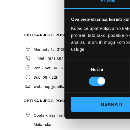
Privola
TO
THE
BEGINNING
Ova web-stranica koristi kol
OF
THE
Kolačiće upotrebljavamo kako 
IMAGES
OPTIKA NJEGO, POSLOVNICA 1
SITEMAP
promet. Isto tako, podatke o 
GALLERY
analizu, a oni ih mogu kombini
usluge.
Marineta 1a, 21300 Makarska
O nama
+ 385-(0)21-652-102
Sunčane n
Odabir
Pon - pet: 08 - 22h,
Dioptrijsk
Nužni
pristanka
Sub: 08 - 22h
Optika Nje
webshop@optikanjego.hr
Sale
Blog
OPTIKA NJEGO, POSLOVNICA 2
USKRATI
Kontakt
Obala kralja Tomislava 14, 21300
Makarska