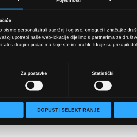
Pojedinosti
ačiće
bismo personalizirali sadržaj i oglase, omogućili značajke društv
UVJETI KUPNJE
vašoj upotrebi naše web-lokacije dijelimo s partnerima za društv
rati s drugim podacima koje ste im pružili ili koje su prikupili do
Opći uvjeti poslovanja
aočale
Uvjeti korištenja
e naočale
Pojmovi za pretraživanje
Za postavke
Statistički
go selection
Napredno pretraživanje
Narudžbe i povrati
Kontaktirajte nas
DOPUSTI SELEKTIRANJE