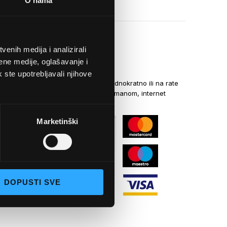
O nama
enih medija i analizirali
NAČINI PLAĆANJA
ene medije, oglašavanje i
k ste upotrebljavali njihove
Kreditnim karticama jednokratno ili na rate
općom uplatnicom, virmanom, internet
bankarstvom
Marketinški
DOPUSTI SVE