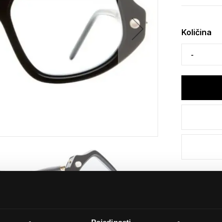
Količina
Detalji
Podijeli s p