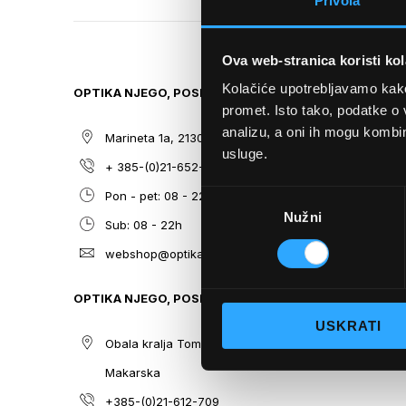
Privola
TO
THE
BEGINNING
Ova web-stranica koristi kol
OF
THE
Kolačiće upotrebljavamo kako 
OPTIKA NJEGO, POSLOVNICA 1
SITEMAP
IMAGES
promet. Isto tako, podatke o 
GALLERY
analizu, a oni ih mogu kombini
Marineta 1a, 21300 Makarska
O nama
usluge.
+ 385-(0)21-652-102
Sunčane n
Odabir
Pon - pet: 08 - 22h,
Dioptrijsk
Nužni
pristanka
Sub: 08 - 22h
Optika Nje
webshop@optikanjego.hr
Sale
Blog
OPTIKA NJEGO, POSLOVNICA 2
Kontakt
USKRATI
Obala kralja Tomislava 14, 21300
Makarska
+385-(0)21-612-709