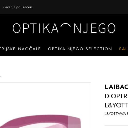
Plaćanje pouzećem
TRIJSKE NAOČALE
OPTIKA NJEGO SELECTION
SAL
4
LAIBA
DIOPTR
L&YOT
L&YOTTAWA 