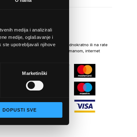
O nama
enih medija i analizirali
NAČINI PLAĆANJA
ene medije, oglašavanje i
k ste upotrebljavali njihove
Kreditnim karticama jednokratno ili na rate
općom uplatnicom, virmanom, internet
bankarstvom
Marketinški
DOPUSTI SVE