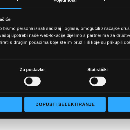
Pojedinosti
ačiće
bismo personalizirali sadržaj i oglase, omogućili značajke društv
UVJETI KUPNJE
vašoj upotrebi naše web-lokacije dijelimo s partnerima za društv
rati s drugim podacima koje ste im pružili ili koje su prikupili do
Opći uvjeti poslovanja
aočale
Uvjeti korištenja
e naočale
Pojmovi za pretraživanje
Za postavke
Statistički
go selection
Napredno pretraživanje
Narudžbe i povrati
Kontaktirajte nas
DOPUSTI SELEKTIRANJE