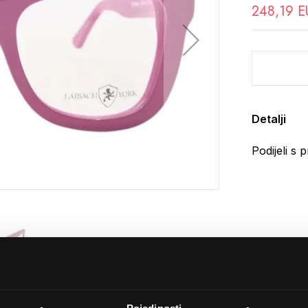
248,19 E
Detalji
Podijeli s p