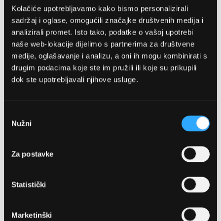
Kolačiće upotrebljavamo kako bismo personalizirali
sadržaj i oglase, omogućili značajke društvenih medija i
analizirali promet. Isto tako, podatke o vašoj upotrebi
naše web-lokacije dijelimo s partnerima za društvene
medije, oglašavanje i analizu, a oni ih mogu kombinirati s
drugim podacima koje ste im pružili ili koje su prikupili
dok ste upotrebljavali njihove usluge.
OPTIKA NJEGO, POSLOVNICA 1
Marineta 1a, 21300 Makarska
Odabir
Nužni
pristanka
+ 385-(0)21-652-102
Za postavke
Pon - pet: 08 - 22h,
Sub: 08 - 22h
Statistički
webshop@optikanjego.hr
Marketinški
OPTIKA NJEGO, POSLOVNICA 2