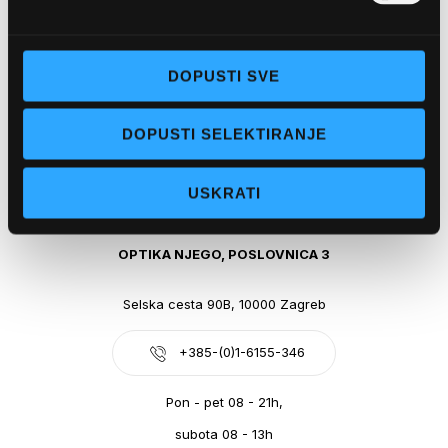
Obala kralja Tomislava 14, 21300 Makarska
DOPUSTI SVE
+385-(0)21-612-709
DOPUSTI SELEKTIRANJE
Pon - pet: 07 - 21h,
Sub: 07-21h
USKRATI
webshop@optikanjego.hr
OPTIKA NJEGO, POSLOVNICA 3
Selska cesta 90B, 10000 Zagreb
+385-(0)1-6155-346
Pon - pet 08 - 21h,
subota 08 - 13h