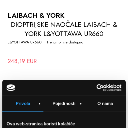
TO
THE
LAIBACH & YORK
BEGINNING
DIOPTRIJSKE NAOČALE LAIBACH &
OF
YORK L&YOTTAWA UR660
THE
IMAGES
L&YOTTAWA UR660
Trenutno nije dostupno
GALLERY
248,19 EUR
SPREMITE NA LISTU ŽELJA
Privola
Pojedinosti
O nama
Detalji
Podijeli s prijateljima
Ova web-stranica koristi kolačiće