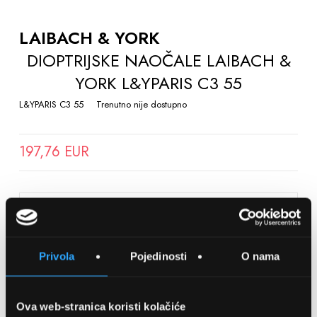
TO
THE
LAIBACH & YORK
BEGINNING
DIOPTRIJSKE NAOČALE LAIBACH &
OF
YORK L&YPARIS C3 55
THE
IMAGES
L&YPARIS C3 55
Trenutno nije dostupno
GALLERY
197,76 EUR
SPREMITE NA LISTU ŽELJA
Privola
Pojedinosti
O nama
Detalji
Podijeli s prijateljima
Ova web-stranica koristi kolačiće