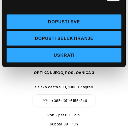
Obala kralja Tomislava 14, 21300 Makarska
DOPUSTI SVE
+385-(0)21-612-709
DOPUSTI SELEKTIRANJE
Pon - pet: 07 - 21h,
Sub: 07-21h
USKRATI
webshop@optikanjego.hr
OPTIKA NJEGO, POSLOVNICA 3
Selska cesta 90B, 10000 Zagreb
+385-(0)1-6155-346
Pon - pet 08 - 21h,
subota 08 - 13h