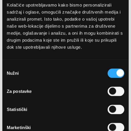
Kolačiće upotrebljavamo kako bismo personalizirali
sadržaj i oglase, omogućili značajke društvenih medija i
analizirali promet. Isto tako, podatke o vašoj upotrebi
naše web-lokacije dijelimo s partnerima za društvene
medije, oglašavanje i analizu, a oni ih mogu kombinirati s
drugim podacima koje ste im pružili ili koje su prikupili
dok ste upotrebljavali njihove usluge.
OPTIKA NJEGO, POSLOVNICA 1
Marineta 1a, 21300 Makarska
Odabir
Nužni
pristanka
+ 385-(0)21-652-102
Za postavke
Pon - pet: 08 - 22h,
Sub: 08 - 22h
Statistički
webshop@optikanjego.hr
Marketinški
OPTIKA NJEGO, POSLOVNICA 2