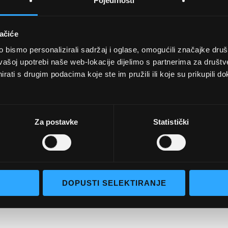
Pojedinosti
ačiće
bismo personalizirali sadržaj i oglase, omogućili značajke društv
UVJETI KUPNJE
vašoj upotrebi naše web-lokacije dijelimo s partnerima za društv
rati s drugim podacima koje ste im pružili ili koje su prikupili do
Opći uvjeti poslovanja
aočale
Uvjeti korištenja
e naočale
Pojmovi za pretraživanje
Za postavke
Statistički
go selection
Napredno pretraživanje
Narudžbe i povrati
Kontaktirajte nas
DOPUSTI SELEKTIRANJE