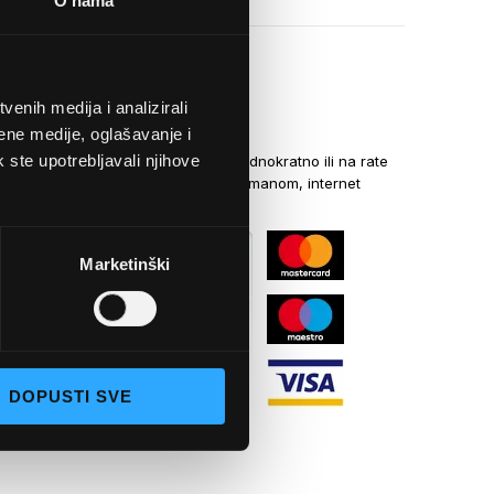
O nama
enih medija i analizirali
NAČINI PLAĆANJA
ene medije, oglašavanje i
k ste upotrebljavali njihove
Kreditnim karticama jednokratno ili na rate
općom uplatnicom, virmanom, internet
bankarstvom
Marketinški
DOPUSTI SVE