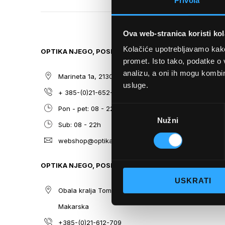
Privola
TO
THE
BEGINNING
Ova web-stranica koristi kol
OF
THE
Kolačiće upotrebljavamo kako 
OPTIKA NJEGO, POSLOVNICA 1
SITEMAP
IMAGES
promet. Isto tako, podatke o 
GALLERY
analizu, a oni ih mogu kombini
Marineta 1a, 21300 Makarska
O nama
usluge.
+ 385-(0)21-652-102
Sunčane n
Odabir
Pon - pet: 08 - 22h,
Dioptrijsk
Nužni
pristanka
Sub: 08 - 22h
Optika Nje
webshop@optikanjego.hr
Sale
Blog
OPTIKA NJEGO, POSLOVNICA 2
Kontakt
USKRATI
Obala kralja Tomislava 14, 21300
Makarska
+385-(0)21-612-709