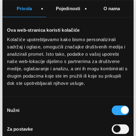
SPREMITE NA LISTU ŽELJA
Privola
Pojedinosti
O nama
USPOREDITE
Ova web-stranica koristi kolačiće
Kolačiće upotrebljavamo kako bismo personalizirali
Detalji
sadržaj i oglase, omogućili značajke društvenih medija i
analizirali promet. Isto tako, podatke o vašoj upotrebi
Podijeli s prijateljima
naše web-lokacije dijelimo s partnerima za društvene
medije, oglašavanje i analizu, a oni ih mogu kombinirati s
drugim podacima koje ste im pružili ili koje su prikupili
dok ste upotrebljavali njihove usluge.
Odabir
Nužni
pristanka
OPTIKA NJEGO, POSLOVNICA 1
Za postavke