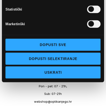
Marineta 1a, 21300 Makarska
Statistički
+ 385-(0)21-652-102
Pon - pet: 08 - 22h,
Marketinški
Sub: 08 - 22h
webshop@optikanjego.hr
DOPUSTI SVE
OPTIKA NJEGO, POSLOVNICA 2
DOPUSTI SELEKTIRANJE
Obala kralja Tomislava 14, 21300 Makarska
USKRATI
+385-(0)21-612-709
Pon - pet: 07 - 21h,
Sub: 07-21h
webshop@optikanjego.hr