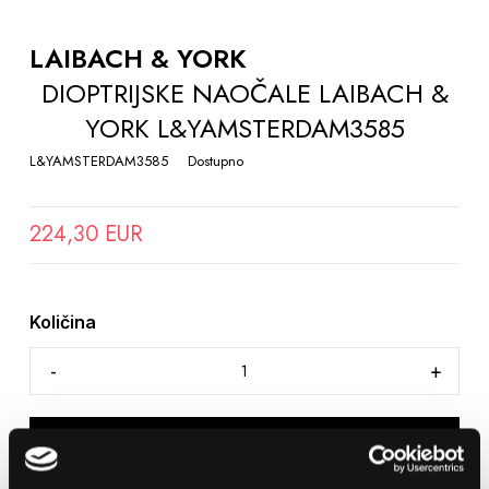
TO
THE
LAIBACH & YORK
BEGINNING
DIOPTRIJSKE NAOČALE LAIBACH &
OF
YORK L&YAMSTERDAM3585
THE
IMAGES
L&YAMSTERDAM3585
Dostupno
GALLERY
224,30 EUR
Količina
DODAJTE U KOŠARICU