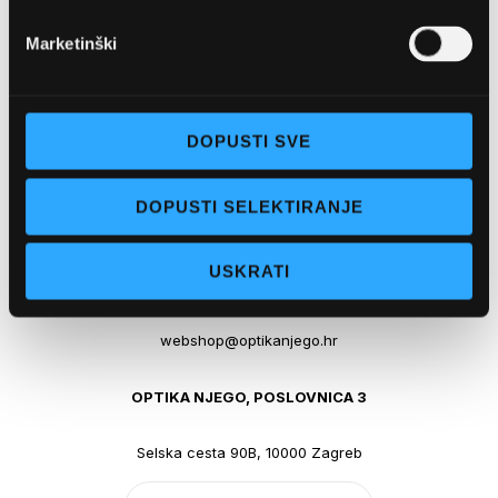
Sub: 08 - 22h
Marketinški
webshop@optikanjego.hr
OPTIKA NJEGO, POSLOVNICA 2
DOPUSTI SVE
Obala kralja Tomislava 14, 21300 Makarska
DOPUSTI SELEKTIRANJE
+385-(0)21-612-709
Pon - pet: 07 - 21h,
USKRATI
Sub: 07-21h
webshop@optikanjego.hr
OPTIKA NJEGO, POSLOVNICA 3
Selska cesta 90B, 10000 Zagreb