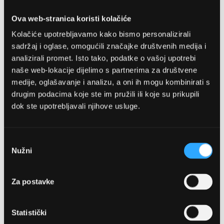
Detalji
Ova web-stranica koristi kolačiće
Kolačiće upotrebljavamo kako bismo personalizirali
Podijeli s prijateljima
sadržaj i oglase, omogućili značajke društvenih medija i
analizirali promet. Isto tako, podatke o vašoj upotrebi
naše web-lokacije dijelimo s partnerima za društvene
medije, oglašavanje i analizu, a oni ih mogu kombinirati s
drugim podacima koje ste im pružili ili koje su prikupili
dok ste upotrebljavali njihove usluge.
OPTIKA NJEGO, POSLOVNICA 1
Odabir
Nužni
pristanka
Marineta 1a, 21300 Makarska
Za postavke
+ 385-(0)21-652-102
Statistički
Pon - pet: 08 - 22h,