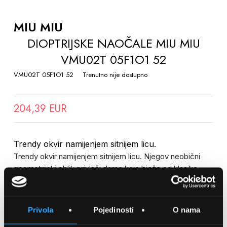
TO
THE
MIU MIU
BEGINNING
DIOPTRIJSKE NAOČALE MIU MIU
OF
VMU02T 05F1O1 52
THE
IMAGES
VMU02T 05F1O1 52
Trenutno nije dostupno
GALLERY
204,39 EUR
Trendy okvir namijenjem sitnijem licu.
Trendy okvir namijenjem sitnijem licu. Njegov neobični
geometrijski oblik privlači dame koje bježe od klasike.
SPREMITE NA LISTU ŽELJA
Privola
Pojedinosti
O nama