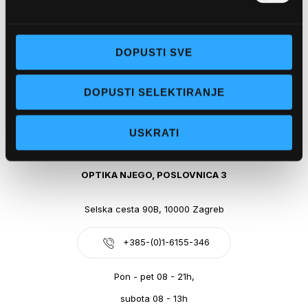
Obala kralja Tomislava 14, 21300 Makarska
DOPUSTI SVE
+385-(0)21-612-709
DOPUSTI SELEKTIRANJE
Pon - pet: 07 - 21h,
Sub: 07-21h
USKRATI
webshop@optikanjego.hr
OPTIKA NJEGO, POSLOVNICA 3
Selska cesta 90B, 10000 Zagreb
+385-(0)1-6155-346
Pon - pet 08 - 21h,
subota 08 - 13h