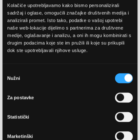
Kolačiće upotrebljavamo kako bismo personalizirali
sadržaj i oglase, omogućili značajke društvenih medija i
analizirali promet. Isto tako, podatke o vašoj upotrebi
naše web-lokacije dijelimo s partnerima za društvene
medije, oglašavanje i analizu, a oni ih mogu kombinirati s
drugim podacima koje ste im pružili ili koje su prikupili
dok ste upotrebljavali njihove usluge.
OPTIKA NJEGO, POSLOVNICA 1
Marineta 1a, 21300 Makarska
Odabir
Nužni
pristanka
+ 385-(0)21-652-102
Za postavke
Pon - pet: 08 - 22h,
Sub: 08 - 22h
Statistički
webshop@optikanjego.hr
Marketinški
OPTIKA NJEGO, POSLOVNICA 2