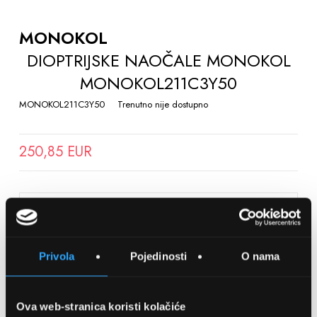
TO
THE
MONOKOL
BEGINNING
DIOPTRIJSKE NAOČALE MONOKOL
OF
MONOKOL211C3Y50
THE
IMAGES
MONOKOL211C3Y50
Trenutno nije dostupno
GALLERY
250,85 EUR
SPREMITE NA LISTU ŽELJA
Privola
Pojedinosti
O nama
Detalji
Podijeli s prijateljima
Ova web-stranica koristi kolačiće