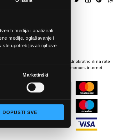
O nama
enih medija i analizirali
ene medije, oglašavanje i
k ste upotrebljavali njihove
NAČINI PLAĆANJA
Kreditnim karticama jednokratno ili na rate
općom uplatnicom, virmanom, internet
bankarstvom
Marketinški
DOPUSTI SVE