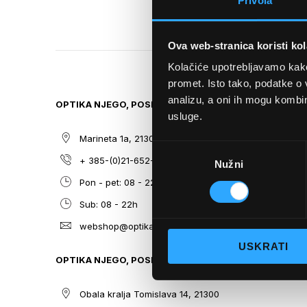
Privola
TO
THE
BEGINNING
Ova web-stranica koristi kol
OF
THE
Kolačiće upotrebljavamo kako 
IMAGES
promet. Isto tako, podatke o 
GALLERY
analizu, a oni ih mogu kombini
OPTIKA NJEGO, POSLOVNICA 1
SITEMAP
usluge.
Marineta 1a, 21300 Makarska
O nama
Odabir
+ 385-(0)21-652-102
Sunčane n
Nužni
pristanka
Pon - pet: 08 - 22h,
Dioptrijsk
Sub: 08 - 22h
Optika Nje
webshop@optikanjego.hr
Sale
USKRATI
Blog
OPTIKA NJEGO, POSLOVNICA 2
Kontakt
Obala kralja Tomislava 14, 21300