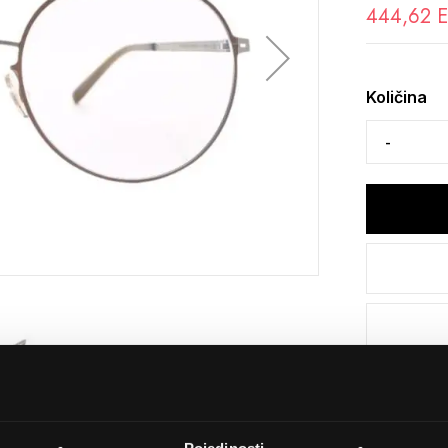
444,62 
Količina
Detalji
Podijeli s p