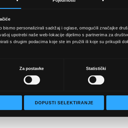
Pojedinosti
ačiće
bismo personalizirali sadržaj i oglase, omogućili značajke društv
vašoj upotrebi naše web-lokacije dijelimo s partnerima za društv
rati s drugim podacima koje ste im pružili ili koje su prikupili do
UVJETI KUPNJE
Opći uvjeti poslovanja
aočale
Uvjeti korištenja
Za postavke
Statistički
e naočale
Pojmovi za pretraživanje
go selection
Napredno pretraživanje
Narudžbe i povrati
DOPUSTI SELEKTIRANJE
Kontaktirajte nas