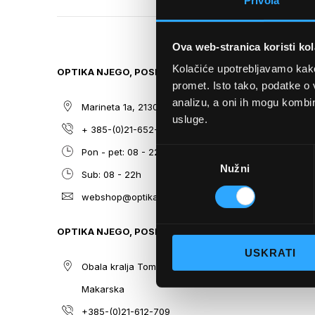
Privola
TO
THE
BEGINNING
Ova web-stranica koristi kol
OF
THE
Kolačiće upotrebljavamo kako 
OPTIKA NJEGO, POSLOVNICA 1
SITEMAP
IMAGES
promet. Isto tako, podatke o 
GALLERY
analizu, a oni ih mogu kombini
Marineta 1a, 21300 Makarska
O nama
usluge.
+ 385-(0)21-652-102
Sunčane n
Odabir
Pon - pet: 08 - 22h,
Dioptrijsk
Nužni
pristanka
Sub: 08 - 22h
Optika Nje
webshop@optikanjego.hr
Sale
Blog
OPTIKA NJEGO, POSLOVNICA 2
Kontakt
USKRATI
Obala kralja Tomislava 14, 21300
Makarska
+385-(0)21-612-709