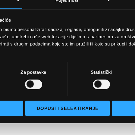
Pojedinosti
ačiće
bismo personalizirali sadržaj i oglase, omogućili značajke društv
UVJETI KUPNJE
vašoj upotrebi naše web-lokacije dijelimo s partnerima za društv
rati s drugim podacima koje ste im pružili ili koje su prikupili do
Opći uvjeti poslovanja
aočale
Uvjeti korištenja
e naočale
Pojmovi za pretraživanje
Za postavke
Statistički
go selection
Napredno pretraživanje
Narudžbe i povrati
Kontaktirajte nas
DOPUSTI SELEKTIRANJE