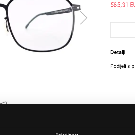
585,31 E
Detalji
Podijeli s p