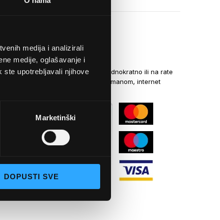
O nama
enih medija i analizirali
NAČINI PLAĆANJA
ene medije, oglašavanje i
k ste upotrebljavali njihove
Kreditnim karticama jednokratno ili na rate
općom uplatnicom, virmanom, internet
bankarstvom
Marketinški
DOPUSTI SVE