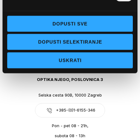
Obala kralja Tomislava 14, 21300 Makarska
DOPUSTI SVE
+385-(0)21-612-709
DOPUSTI SELEKTIRANJE
Pon - pet: 07 - 21h,
Sub: 07-21h
USKRATI
webshop@optikanjego.hr
OPTIKA NJEGO, POSLOVNICA 3
Selska cesta 90B, 10000 Zagreb
+385-(0)1-6155-346
Pon - pet 08 - 21h,
subota 08 - 13h