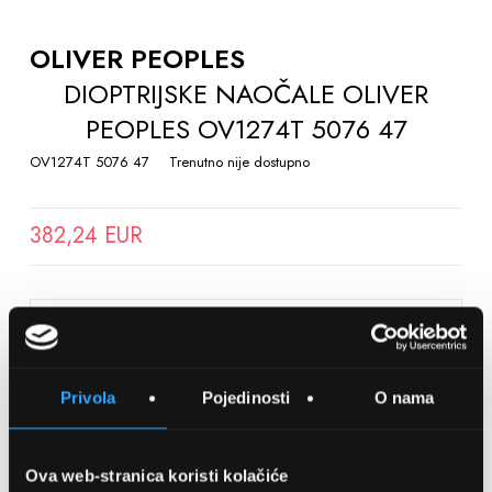
TO
THE
OLIVER PEOPLES
BEGINNING
DIOPTRIJSKE NAOČALE OLIVER
OF
PEOPLES OV1274T 5076 47
THE
IMAGES
OV1274T 5076 47
Trenutno nije dostupno
GALLERY
382,24 EUR
SPREMITE NA LISTU ŽELJA
Privola
Pojedinosti
O nama
Detalji
Podijeli s prijateljima
Ova web-stranica koristi kolačiće