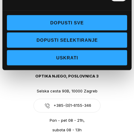
Obala kralja Tomislava 14, 21300 Makarska
DOPUSTI SVE
+385-(0)21-612-709
DOPUSTI SELEKTIRANJE
Pon - pet: 07 - 21h,
Sub: 07-21h
USKRATI
webshop@optikanjego.hr
OPTIKA NJEGO, POSLOVNICA 3
Selska cesta 90B, 10000 Zagreb
+385-(0)1-6155-346
Pon - pet 08 - 21h,
subota 08 - 13h