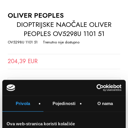
TO
THE
OLIVER PEOPLES
BEGINNING
DIOPTRIJSKE NAOČALE OLIVER
OF
PEOPLES OV5298U 1101 51
THE
IMAGES
OV5298U 1101 51
Trenutno nije dostupno
GALLERY
204,39 EUR
SPREMITE NA LISTU ŽELJA
Privola
Pojedinosti
O nama
Detalji
Podijeli s prijateljima
Ova web-stranica koristi kolačiće