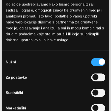
Kolačiće upotrebljavamo kako bismo personalizirali
sadržaj i oglase, omogućili značajke društvenih medija i
analizirali promet. Isto tako, podatke o vašoj upotrebi
naše web-lokacije dijelimo s partnerima za društvene
medije, oglašavanje i analizu, a oni ih mogu kombinirati s
drugim podacima koje ste im pružili ili koje su prikupili
dok ste upotrebljavali njihove usluge.
OPTIKA NJEGO, POSLOVNICA 1
Marineta 1a, 21300 Makarska
Odabir
Nužni
pristanka
+ 385-(0)21-652-102
Za postavke
Pon - pet: 08 - 22h,
Sub: 08 - 22h
Statistički
webshop@optikanjego.hr
Marketinški
OPTIKA NJEGO, POSLOVNICA 2