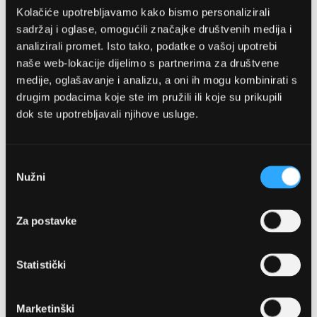
Kolačiće upotrebljavamo kako bismo personalizirali
sadržaj i oglase, omogućili značajke društvenih medija i
analizirali promet. Isto tako, podatke o vašoj upotrebi
naše web-lokacije dijelimo s partnerima za društvene
medije, oglašavanje i analizu, a oni ih mogu kombinirati s
drugim podacima koje ste im pružili ili koje su prikupili
dok ste upotrebljavali njihove usluge.
OPTIKA NJEGO, POSLOVNICA 1
Marineta 1a, 21300 Makarska
Odabir
Nužni
pristanka
+ 385-(0)21-652-102
Za postavke
Pon - pet: 08 - 22h,
Sub: 08 - 22h
Statistički
webshop@optikanjego.hr
Marketinški
OPTIKA NJEGO, POSLOVNICA 2