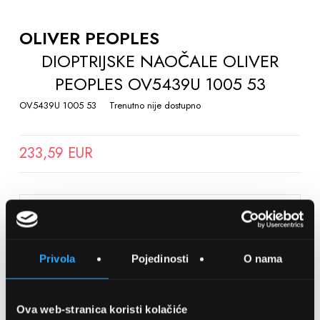
TO
THE
OLIVER PEOPLES
BEGINNING
DIOPTRIJSKE NAOČALE OLIVER
OF
PEOPLES OV5439U 1005 53
THE
IMAGES
OV5439U 1005 53
Trenutno nije dostupno
GALLERY
233,59 EUR
SPREMITE NA LISTU ŽELJA
Privola
Pojedinosti
O nama
Detalji
Podijeli s prijateljima
Ova web-stranica koristi kolačiće