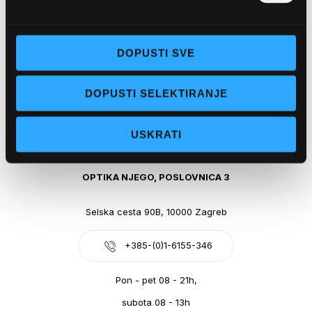
Obala kralja Tomislava 14, 21300 Makarska
DOPUSTI SVE
+385-(0)21-612-709
DOPUSTI SELEKTIRANJE
Pon - pet: 07 - 21h,
Sub: 07-21h
USKRATI
webshop@optikanjego.hr
OPTIKA NJEGO, POSLOVNICA 3
Selska cesta 90B, 10000 Zagreb
+385-(0)1-6155-346
Pon - pet 08 - 21h,
subota 08 - 13h