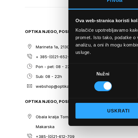
Privola
TO
THE
BEGINNING
Ova web-stranica koristi kol
OF
THE
Kolačiće upotrebljavamo kako 
OPTIKA NJEGO, POSLOVNICA 1
SITEMAP
IMAGES
promet. Isto tako, podatke o 
GALLERY
analizu, a oni ih mogu kombini
Marineta 1a, 21300 Makarska
O nama
usluge.
+ 385-(0)21-652-102
Sunčane n
Odabir
Pon - pet: 08 - 22h,
Dioptrijsk
Nužni
pristanka
Sub: 08 - 22h
Optika Nje
webshop@optikanjego.hr
Sale
Blog
OPTIKA NJEGO, POSLOVNICA 2
Kontakt
USKRATI
Obala kralja Tomislava 14, 21300
Makarska
+385-(0)21-612-709