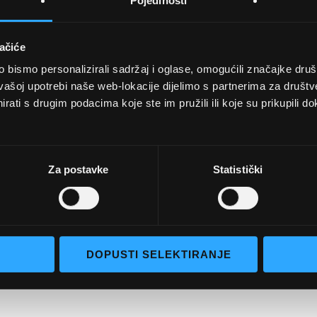
Pojedinosti
ačiće
bismo personalizirali sadržaj i oglase, omogućili značajke društv
UVJETI KUPNJE
vašoj upotrebi naše web-lokacije dijelimo s partnerima za društv
rati s drugim podacima koje ste im pružili ili koje su prikupili do
Opći uvjeti poslovanja
aočale
Uvjeti korištenja
e naočale
Pojmovi za pretraživanje
Za postavke
Statistički
go selection
Napredno pretraživanje
Narudžbe i povrati
Kontaktirajte nas
DOPUSTI SELEKTIRANJE