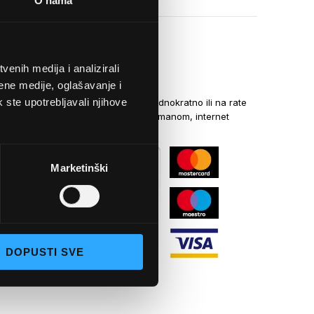
O nama
enih medija i analizirali
NAČINI PLAĆANJA
ene medije, oglašavanje i
k ste upotrebljavali njihove
Kreditnim karticama jednokratno ili na rate
općom uplatnicom, virmanom, internet
bankarstvom
Marketinški
DOPUSTI SVE