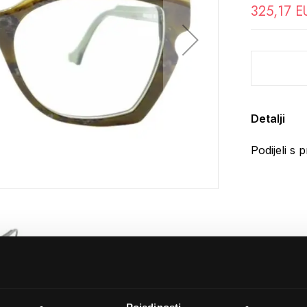
325,17 E
Detalji
Podijeli s p