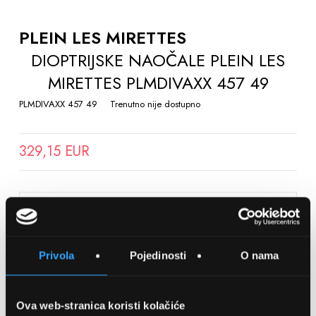
TO
THE
PLEIN LES MIRETTES
BEGINNING
DIOPTRIJSKE NAOČALE PLEIN LES
OF
MIRETTES PLMDIVAXX 457 49
THE
IMAGES
PLMDIVAXX 457 49
Trenutno nije dostupno
GALLERY
329,15 EUR
SPREMITE NA LISTU ŽELJA
Privola
Pojedinosti
O nama
Detalji
Podijeli s prijateljima
Ova web-stranica koristi kolačiće