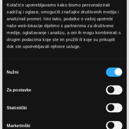
Kolačiće upotrebljavamo kako bismo personalizirali
sadržaj i oglase, omogućili značajke društvenih medija i
analizirali promet. Isto tako, podatke o vašoj upotrebi
naše web-lokacije dijelimo s partnerima za društvene
medije, oglašavanje i analizu, a oni ih mogu kombinirati s
drugim podacima koje ste im pružili ili koje su prikupili
dok ste upotrebljavali njihove usluge.
OPTIKA NJEGO, POSLOVNICA 1
Marineta 1a, 21300 Makarska
Odabir
Nužni
pristanka
+ 385-(0)21-652-102
Za postavke
Pon - pet: 08 - 22h,
Sub: 08 - 22h
Statistički
webshop@optikanjego.hr
Marketinški
OPTIKA NJEGO, POSLOVNICA 2