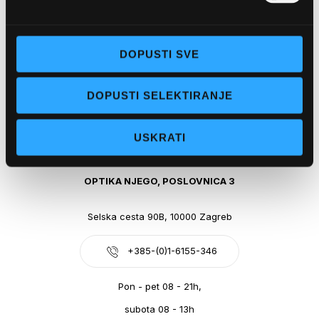
Obala kralja Tomislava 14, 21300 Makarska
DOPUSTI SVE
+385-(0)21-612-709
DOPUSTI SELEKTIRANJE
Pon - pet: 07 - 21h,
Sub: 07-21h
USKRATI
webshop@optikanjego.hr
OPTIKA NJEGO, POSLOVNICA 3
Selska cesta 90B, 10000 Zagreb
+385-(0)1-6155-346
Pon - pet 08 - 21h,
subota 08 - 13h